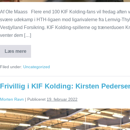
Af Ole Maass Flere end 100 KIF Kolding-fans vil fredag aften v
svære udekamp i HTH-ligaen mod ligarivalerne fra Lemvig-Thy
Vestjylland Forsikring. KIF Kolding-spillerne og trænerduoen Kr
venter dem […]
Læs mere
KIF
får
massiv
Filed under:
Uncategorized
opbakning
i
Lemvig
Frivillig i KIF Kolding: Kirsten Peders
Morten Ravn
|
Publiceret
19. februar 2022
Frivillig
i
KIF