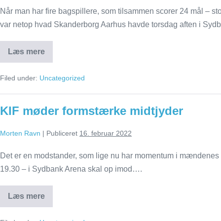
Når man har fire bagspillere, som tilsammen scorer 24 mål – stor
var netop hvad Skanderborg Aarhus havde torsdag aften i Sy
Læs mere
KIF
blev
bombet
Filed under:
Uncategorized
ned
af
Skanderborg
KIF møder formstærke midtjyder
Morten Ravn
|
Publiceret
16. februar 2022
Det er en modstander, som lige nu har momentum i mændenes H
19.30 – i Sydbank Arena skal op imod….
Læs mere
KIF
møder
formstærke