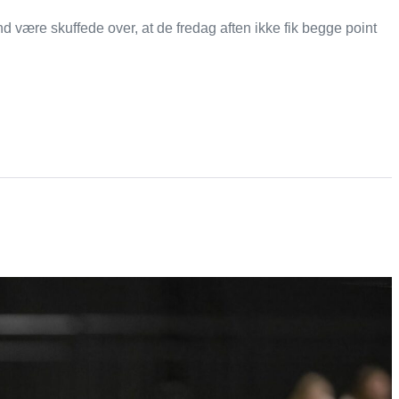
være skuffede over, at de fredag aften ikke fik begge point