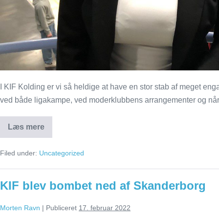
I KIF Kolding er vi så heldige at have en stor stab af meget en
ved både ligakampe, ved moderklubbens arrangementer og når d
Læs mere
Frivillig
i
KIF
Filed under:
Uncategorized
Kolding:
Kirsten
Pedersen
og
KIF blev bombet ned af Skanderborg
Ole
Blem
Morten Ravn
|
Publiceret
17. februar 2022