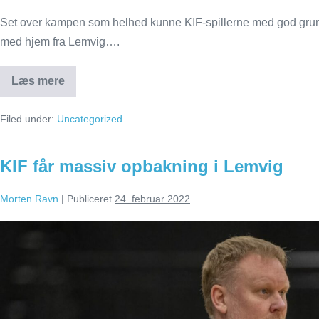
Set over kampen som helhed kunne KIF-spillerne med god grund 
med hjem fra Lemvig….
Læs mere
KIF
fik
vigtigt
Filed under:
Uncategorized
point
i
drama
i
KIF får massiv opbakning i Lemvig
Lemvig
Morten Ravn
|
Publiceret
24. februar 2022
KIF
får
massiv
opbakning
i