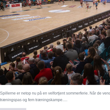
Spillerne er netop nu på en velfortjent sommerferie. Når de vend
træningspas og fem træningskampe….