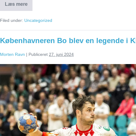
Læs mere
Sådan
ser
opstartsprogrammet
Filed under:
Uncategorized
ud!
Københavneren Bo blev en legende i K
Morten Ravn
|
Publiceret
27. juni 2024
Københavneren
Bo
blev
en
legende
i
KIF
Kolding