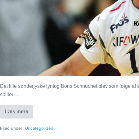
Det lille sønderjyske lyntog Boris Schnuchel blev som følge af
spiller….
Læs mere
Boris
satte
turboen
Filed under:
Uncategorized
på
og
så