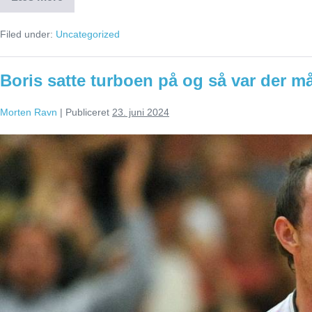
Københavneren
Bo
blev
Filed under:
Uncategorized
en
legende
i
KIF
Boris satte turboen på og så var der må
Kolding
Morten Ravn
|
Publiceret
23. juni 2024
Boris
satte
turboen
på
og
så
var
der
mål