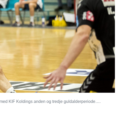
 med KIF Koldings anden og tredje guldalderperiode….