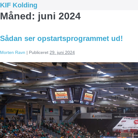
Spring
KIF Kolding
til
Måned:
juni 2024
indhold
Sådan ser opstartsprogrammet ud!
Morten Ravn
|
Publiceret
29. juni 2024
Sådan
ser
opstartsprogrammet
ud!