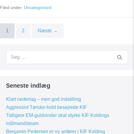
KIF
Filed under:
Uncategorized
Kolding
betyder
meget
for
rigtig
1
2
Næste →
mange
mennesker
Search
for:
Seneste indlæg
Klart nederlag – men god indstilling
Aggressivt Tønder-hold besejrede KIF
Tidligere EM-guldvinder skal styrke KIF Koldings
målmandsteam
Benjamin Pedersen er ny anfører i KIF Kolding