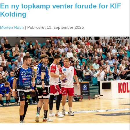
En ny topkamp venter forude for KIF
Kolding
Morten Ravn
|
Publiceret
13. september 2025
En
ny
topkamp
venter
forude
for
KIF
Kolding