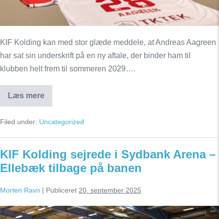
KIF Kolding kan med stor glæde meddele, at Andreas Aagreen
har sat sin underskrift på en ny aftale, der binder ham til
klubben helt frem til sommeren 2029….
Læs mere
Verdensmester
forlænger
med
Filed under:
Uncategorized
KIF
Kolding
til
2029
KIF Kolding sejrede i Sydbank Arena –
Ellebæk tilbage på banen
Morten Ravn
|
Publiceret
20. september 2025
KIF