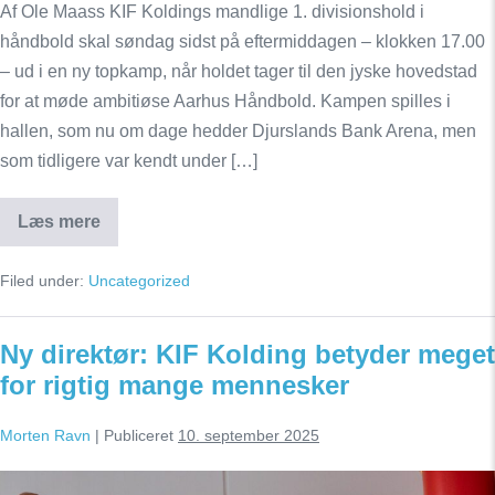
Af Ole Maass KIF Koldings mandlige 1. divisionshold i
håndbold skal søndag sidst på eftermiddagen – klokken 17.00
– ud i en ny topkamp, når holdet tager til den jyske hovedstad
for at møde ambitiøse Aarhus Håndbold. Kampen spilles i
hallen, som nu om dage hedder Djurslands Bank Arena, men
som tidligere var kendt under […]
Læs mere
En
ny
topkamp
Filed under:
Uncategorized
venter
forude
for
KIF
Ny direktør: KIF Kolding betyder meget
Kolding
for rigtig mange mennesker
Morten Ravn
|
Publiceret
10. september 2025
Ny