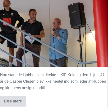
direktør:
KIF
Kolding
betyder
meget
for
rigtig
mange
mennesker
Han startede i jobbet som direktør i KIF Kolding den 1. juli. 47-
årige Casper Olesen blev ikke hentet ind som leder af klubben
og klubbens ansigt udadtil…
Læs mere
Ny
direktør: