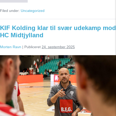
Kolding
måtte
Filed under:
Uncategorized
se
sig
slået
i
KIF Kolding klar til svær udekamp mod
Herning
HC Midtjylland
Morten Ravn
|
Publiceret
24. september 2025
KIF
Kolding
klar
til
svær
udekamp
mod
HC
Midtjylland