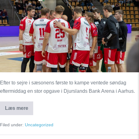
i
Århus
Efter to sejre i sæsonens første to kampe ventede søndag
eftermiddag en stor opgave i Djurslands Bank Arena i Aarhus.
Læs mere
Frustrerende
eftermiddag
i
Filed under:
Uncategorized
Århus