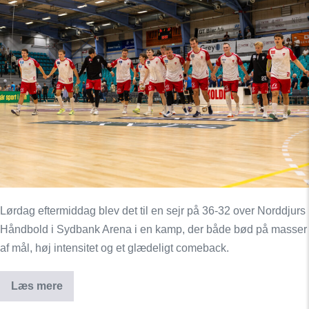
Kolding
sejrede
i
Sydbank
Arena
–
Ellebæk
tilbage
på
banen
Lørdag eftermiddag blev det til en sejr på 36-32 over Norddjurs
Håndbold i Sydbank Arena i en kamp, der både bød på masser
af mål, høj intensitet og et glædeligt comeback.
Læs mere
KIF
Kolding