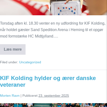
Torsdag aften kl. 18.30 venter en ny udfordring for KIF Kolding,
når holdet gæster Sand Spedition Arena i Herning til et opgør
mod formstærke HC Midtjylland….
Læs mere
KIF
Kolding
klar
Filed under:
Uncategorized
til
svær
udekamp
mod
KIF Kolding hylder og ærer danske
HC
Midtjylland
veteraner
Morten Ravn
|
Publiceret
23. september 2025
KIF