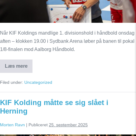
kamp
mod
Aalborg
Når KIF Koldings mandlige 1. divisionshold i håndbold onsdag
aften – klokken 19.00 i Sydbank Arena løber på banen til pokal
1/8-finalen mod Aalborg Håndbold.
Læs mere
Anders
Eggert:
Vi
Filed under:
Uncategorized
glæder
os
til
en
KIF Kolding måtte se sig slået i
fed
kamp
Herning
mod
Aalborg
Morten Ravn
|
Publiceret
25. september 2025