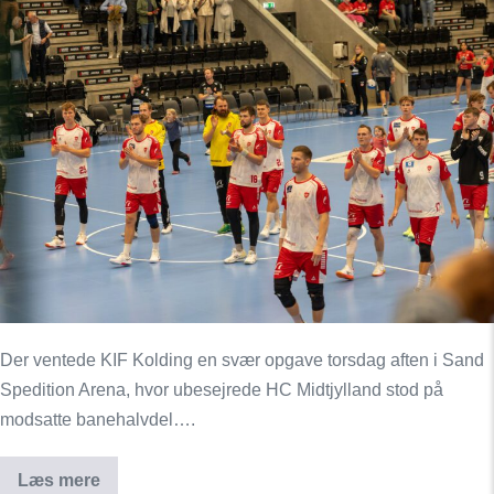
KIF
Kolding
måtte
se
sig
slået
i
Herning
Der ventede KIF Kolding en svær opgave torsdag aften i Sand
Spedition Arena, hvor ubesejrede HC Midtjylland stod på
modsatte banehalvdel….
Læs mere
KIF