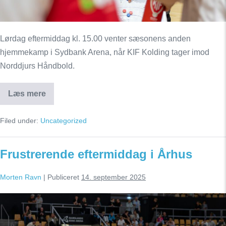
Lørdag eftermiddag kl. 15.00 venter sæsonens anden
hjemmekamp i Sydbank Arena, når KIF Kolding tager imod
Norddjurs Håndbold.
Læs mere
KIF
Kolding
jagter
Filed under:
Uncategorized
nye
point
mod
Norddjurs
Frustrerende eftermiddag i Århus
Håndbold
Morten Ravn
|
Publiceret
14. september 2025
Frustrerende
eftermiddag