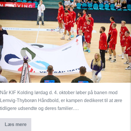
Kolding
hylder
og
ærer
danske
veteraner
Når KIF Kolding lørdag d. 4. oktober løber på banen mod
Lemvig-Thyborøn Håndbold, er kampen dedikeret til at ære
tidligere udsendte og deres familier….
Læs mere
KIF
Kolding