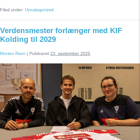
hylder
Filed under:
Uncategorized
og
ærer
danske
veteraner
Verdensmester forlænger med KIF
Kolding til 2029
Morten Ravn
|
Publiceret
23. september 2025
Verdensmester
forlænger
med
KIF
Kolding
til
2029