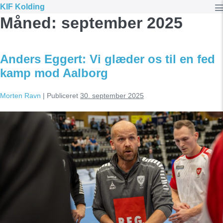
Spring
KIF Kolding
Måned:
september 2025
til
T
indhold
Anders Eggert: Vi glæder os til en fed
kamp mod Aalborg
Morten Ravn
|
Publiceret
30. september 2025
Anders
Eggert:
Vi
glæder
os
til
en
fed