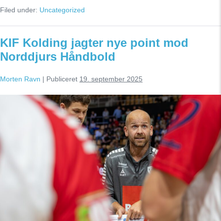
sejrede
Filed under:
Uncategorized
i
Sydbank
Arena
–
KIF Kolding jagter nye point mod
Ellebæk
tilbage
Norddjurs Håndbold
på
banen
Morten Ravn
|
Publiceret
19. september 2025
KIF
Kolding
jagter
nye
point
mod
Norddjurs
Håndbold