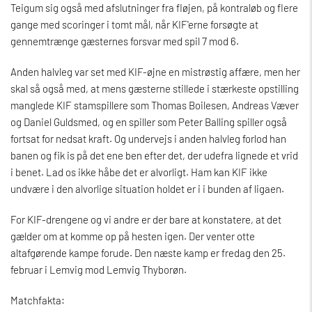
Teigum sig også med afslutninger fra fløjen, på kontraløb og flere
gange med scoringer i tomt mål, når KIF'erne forsøgte at
gennemtrænge gæsternes forsvar med spil 7 mod 6.
Anden halvleg var set med KIF-øjne en mistrøstig affære, men her
skal så også med, at mens gæsterne stillede i stærkeste opstilling
manglede KIF stamspillere som Thomas Boilesen, Andreas Væver
og Daniel Guldsmed, og en spiller som Peter Balling spiller også
fortsat for nedsat kraft. Og undervejs i anden halvleg forlod han
banen og fik is på det ene ben efter det, der udefra lignede et vrid
i benet. Lad os ikke håbe det er alvorligt. Ham kan KIF ikke
undvære i den alvorlige situation holdet er i i bunden af ligaen.
For KIF-drengene og vi andre er der bare at konstatere, at det
gælder om at komme op på hesten igen. Der venter otte
altafgørende kampe forude. Den næste kamp er fredag den 25.
februar i Lemvig mod Lemvig Thyborøn.
Matchfakta: