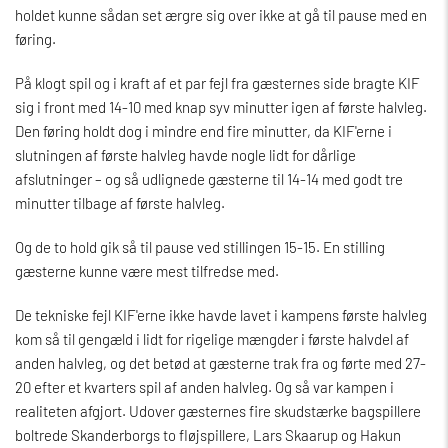
holdet kunne sådan set ærgre sig over ikke at gå til pause med en
føring.
På klogt spil og i kraft af et par fejl fra gæsternes side bragte KIF
sig i front med 14-10 med knap syv minutter igen af første halvleg.
Den føring holdt dog i mindre end fire minutter, da KIF'erne i
slutningen af første halvleg havde nogle lidt for dårlige
afslutninger – og så udlignede gæsterne til 14-14 med godt tre
minutter tilbage af første halvleg.
Og de to hold gik så til pause ved stillingen 15-15. En stilling
gæsterne kunne være mest tilfredse med.
De tekniske fejl KIF'erne ikke havde lavet i kampens første halvleg
kom så til gengæld i lidt for rigelige mængder i første halvdel af
anden halvleg, og det betød at gæsterne trak fra og førte med 27-
20 efter et kvarters spil af anden halvleg. Og så var kampen i
realiteten afgjort. Udover gæsternes fire skudstærke bagspillere
boltrede Skanderborgs to fløjspillere, Lars Skaarup og Hakun