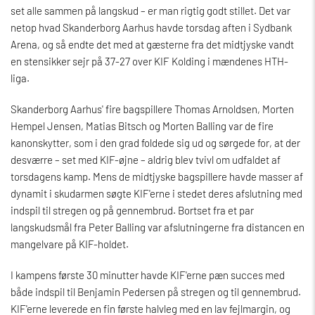
set alle sammen på langskud – er man rigtig godt stillet. Det var
netop hvad Skanderborg Aarhus havde torsdag aften i Sydbank
Arena, og så endte det med at gæsterne fra det midtjyske vandt
en stensikker sejr på 37-27 over KIF Kolding i mændenes HTH-
liga.
Skanderborg Aarhus' fire bagspillere Thomas Arnoldsen, Morten
Hempel Jensen, Matias Bitsch og Morten Balling var de fire
kanonskytter, som i den grad foldede sig ud og sørgede for, at der
desværre – set med KIF-øjne – aldrig blev tvivl om udfaldet af
torsdagens kamp. Mens de midtjyske bagspillere havde masser af
dynamit i skudarmen søgte KIF'erne i stedet deres afslutning med
indspil til stregen og på gennembrud. Bortset fra et par
langskudsmål fra Peter Balling var afslutningerne fra distancen en
mangelvare på KIF-holdet.
I kampens første 30 minutter havde KIF'erne pæn succes med
både indspil til Benjamin Pedersen på stregen og til gennembrud.
KIF'erne leverede en fin første halvleg med en lav fejlmargin, og