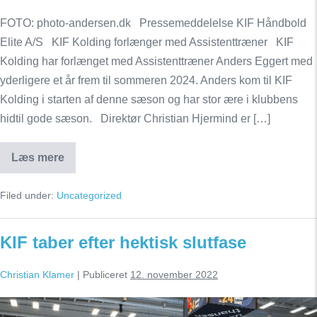
FOTO: photo-andersen.dk Pressemeddelelse KIF Håndbold
Elite A/S KIF Kolding forlænger med Assistenttræner KIF
Kolding har forlænget med Assistenttræner Anders Eggert med
yderligere et år frem til sommeren 2024. Anders kom til KIF
Kolding i starten af denne sæson og har stor ære i klubbens
hidtil gode sæson. Direktør Christian Hjermind er […]
Læs mere
GOD
NYHED
PÅ
Filed under:
Uncategorized
BÆNKEN
KIF taber efter hektisk slutfase
Christian Klamer
|
Publiceret
12. november 2022
KIF