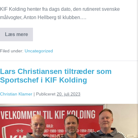
KIF Kolding henter fra dags dato, den rutineret svenske
målvogter, Anton Hellberg til klubben….
Læs mere
KIF
Kolding
udvider
Filed under:
Uncategorized
truppen
med
målvogter
Anton
Lars Christiansen tiltræder som
Hellberg
Sportschef i KIF Kolding
Christian Klamer
|
Publiceret
20. juli 2023
Lars
Christiansen
tiltræder
som