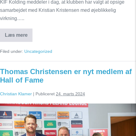
KIF Kolding meddeler i dag, at klubben har valgt at opsige
samarbejdet med Kristian Kristensen med øjeblikkelig
virkning…..
Læs mere
KIF
Kolding
opsiger
Filed under:
Uncategorized
samarbejdet
med
Cheftræner
Kristian
Thomas Christensen er nyt medlem af
Kristensen
Hall of Fame
Christian Klamer
|
Publiceret
24. marts 2024
Thomas
Christensen
er
nyt