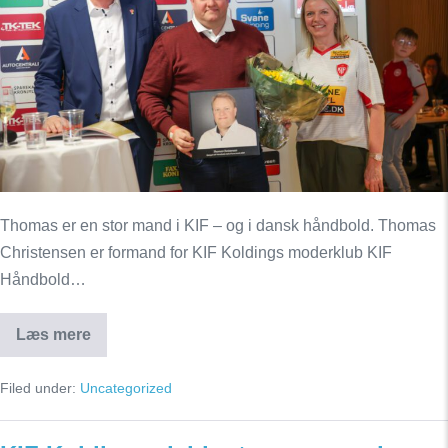
medlem
af
Hall
of
Fame
Thomas er en stor mand i KIF – og i dansk håndbold. Thomas
Christensen er formand for KIF Koldings moderklub KIF
Håndbold…
Læs mere
Thomas
Christensen
er
Filed under:
Uncategorized
nyt
medlem
af
Hall