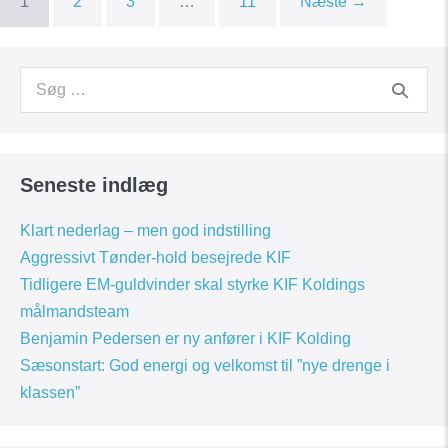
1
2
3
…
11
Næste →
Search
for:
Seneste indlæg
Klart nederlag – men god indstilling
Aggressivt Tønder-hold besejrede KIF
Tidligere EM-guldvinder skal styrke KIF Koldings
målmandsteam
Benjamin Pedersen er ny anfører i KIF Kolding
Sæsonstart: God energi og velkomst til ”nye drenge i
klassen”