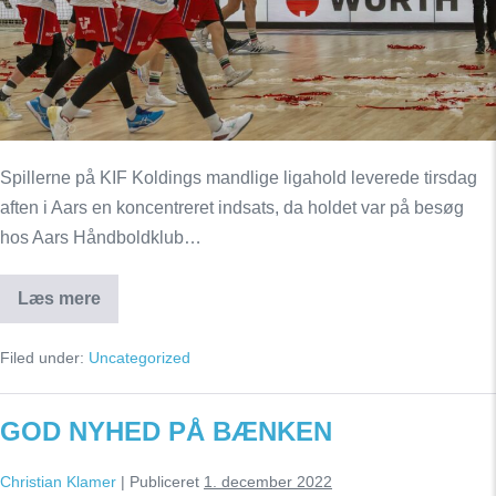
Spillerne på KIF Koldings mandlige ligahold leverede tirsdag
aften i Aars en koncentreret indsats, da holdet var på besøg
hos Aars Håndboldklub…
Læs mere
Solid
KIF-
pokalsejr
Filed under:
Uncategorized
i
det
nordjyske
GOD NYHED PÅ BÆNKEN
Christian Klamer
|
Publiceret
1. december 2022