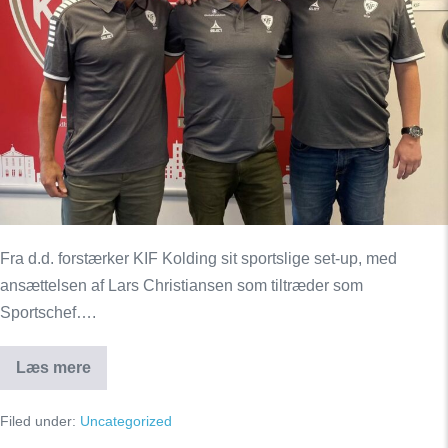
Sportschef
i
KIF
Kolding
Fra d.d. forstærker KIF Kolding sit sportslige set-up, med
ansættelsen af Lars Christiansen som tiltræder som
Sportschef….
Læs mere
Lars
Christiansen
tiltræder
Filed under:
Uncategorized
som
Sportschef