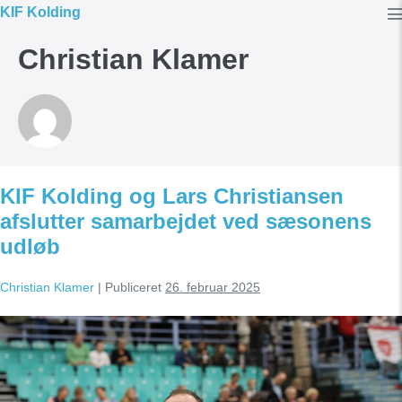
Spring
KIF Kolding
til
T
Christian Klamer
indhold
KIF Kolding og Lars Christiansen
afslutter samarbejdet ved sæsonens
udløb
Christian Klamer
|
Publiceret
26. februar 2025
KIF
Kolding
og
Lars