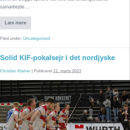
samarbejde…
Læs mere
2
spillere
stopper
Filed under:
Uncategorized
i
KIF
Kolding
efter
Solid KIF-pokalsejr i det nordjyske
denne
sæson
Christian Klamer
|
Publiceret
21. marts 2023
Solid
KIF-
pokalsejr
i
det
nordjyske