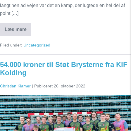
langt hen ad vejen var det en kamp, der lugtede en hel del af
point […]
Læs mere
KIF
taber
efter
Filed under:
Uncategorized
hektisk
slutfase
54.000 kroner til Støt Brysterne fra KIF
Kolding
Christian Klamer
|
Publiceret
26. oktober 2022
54.000
kroner
til
Støt
Brysterne