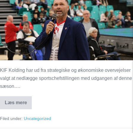
Christiansen
afslutter
samarbejdet
ved
sæsonens
udløb
KIF Kolding har ud fra strategiske og økonomiske overvejelser
valgt at nedlægge sportschefstillingen med udgangen af denne
sæson….
Læs mere
KIF
Kolding
og
Filed under:
Uncategorized
Lars
Christiansen
afslutter
samarbejdet