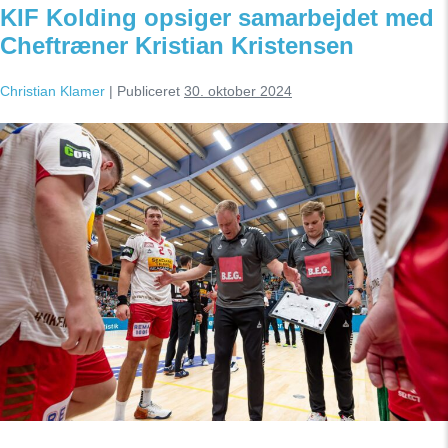
KIF Kolding opsiger samarbejdet med
ved
sæsonens
Cheftræner Kristian Kristensen
udløb
Christian Klamer
|
Publiceret
30. oktober 2024
KIF
Kolding
opsiger
samarbejdet
med
Cheftræner
Kristian
Kristensen