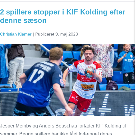
i
KIF
2 spillere stopper i KIF Kolding efter
Kolding
denne sæson
Christian Klamer
|
Publiceret
9. maj 2023
2
spillere
stopper
i
KIF
Kolding
efter
denne
sæson
Jesper Meinby og Anders Beuschau forlader KIF Kolding til
sommer. Begge spillere har ikke fået forlænget deres