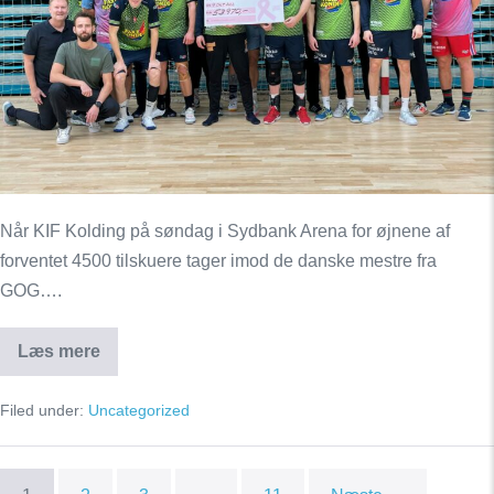
fra
KIF
Kolding
Når KIF Kolding på søndag i Sydbank Arena for øjnene af
forventet 4500 tilskuere tager imod de danske mestre fra
GOG….
Læs mere
54.000
kroner
til
Filed under:
Uncategorized
Støt
Brysterne
fra
KIF
Kolding