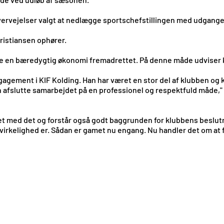
overvejelser valgt at nedlægge sportschefstillingen med udgang
ristiansen ophører.
re en bæredygtig økonomi fremadrettet. På denne måde udviser 
ngagement i KIF Kolding. Han har været en stor del af klubben og
n afslutte samarbejdet på en professionel og respektfuld måde," 
laret med det og forstår også godt baggrunden for klubbens beslu
 virkelighed er. Sådan er gamet nu engang. Nu handler det om at 