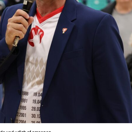
jde ved udløb af sæsonen.