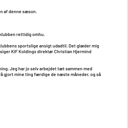
en af denne sæson.
klubben rettidig omhu.
 klubbens sportslige ansigt udadtil. Det glæder mig
siger KIF Koldings direktør Christian Hjermind
tning. Jeg har jo selv arbejdet tæt sammen med
få gjort mine ting færdige de næste måneder, og så