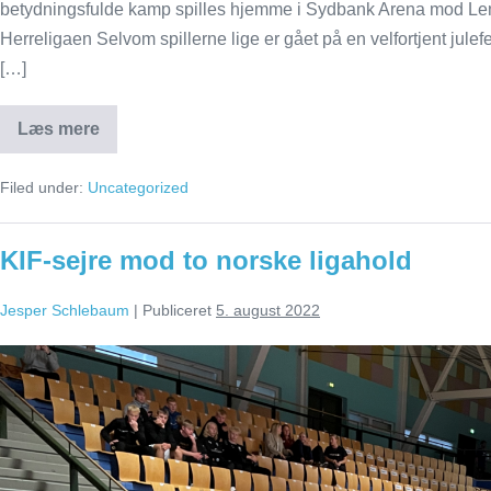
betydningsfulde kamp spilles hjemme i Sydbank Arena mod Le
Herreligaen Selvom spillerne lige er gået på en velfortjent jule
[…]
Læs mere
Opstart
og
træningskampe
Filed under:
Uncategorized
er
nu
på
plads
KIF-sejre mod to norske ligahold
Jesper Schlebaum
|
Publiceret
5. august 2022
KIF-
sejre
mod
to
norske