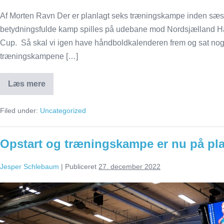
Af Morten Ravn Der er planlagt seks træningskampe inden sæso
betydningsfulde kamp spilles på udebane mod Nordsjælland Hån
Cup. Så skal vi igen have håndboldkalenderen frem og sat nogl
træningskampene […]
Læs mere
Opstart
og
træningskampe
Filed under:
Uncategorized
er
nu
på
plads
Opstart og træningskampe er nu på pl
Jesper Schlebaum
|
Publiceret
27. december 2022
Opstart
og
træningskampe