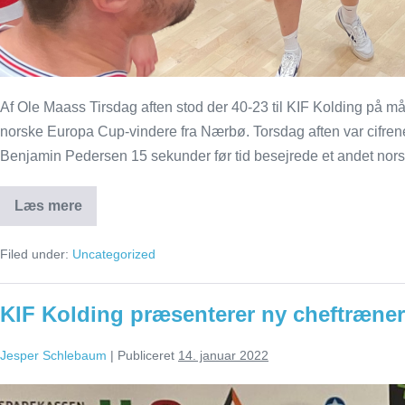
Af Ole Maass Tirsdag aften stod der 40-23 til KIF Kolding på må
norske Europa Cup-vindere fra Nærbø. Torsdag aften var cifren
Benjamin Pedersen 15 sekunder før tid besejrede et andet nors
Læs mere
KIF-
sejre
mod
Filed under:
Uncategorized
to
norske
ligahold
KIF Kolding præsenterer ny cheftræner
Jesper Schlebaum
|
Publiceret
14. januar 2022
KIF