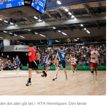
n det atter går løs i HTH Herreligaen. Den første