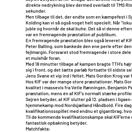
direkte nedrykning blev dermed overladt til TMS Rin
sekunder.
Men tilbage til det, der endte som en kæmpefest i 
Kolding kan vi så også noget helt specielt. Når ”lok
juble og hvornår de skal buhe. Det så vi denne eft
var en fremragende præstation af publikum.
En fremragende præstation blev også leveret af KIF
Peter Balling, som bankede den ene perle efter den a
fejlmargin. Forsvaret stod fremragende i store dele
et mulehår foran.
Med 18 minutter tilbage af kampen bragte TTH's højre
sig i front, og det tætte parløb fortsatte til sidst
Jens Svane et vip ind i feltet. Mats Gordon Krog var
Hos KIF var der mange store præstationer. Mats Gord
kvalitet i massevis fra Vetle Rønningen, Benjamin
præstation, mens én af KIF's normalt stærke profile
Sejren betyder, at KIF slutter på 12. pladsen i ligaen
hjemmekamp mod Nordsjælland Håndbold. Fire dage s
kvalifikationssspillet med endnu et gigantbrag, hvo
Til de kommende kvalifikationskampe skal KIF'erne 
fantastisk opbakning betyder.
Matchfakta: