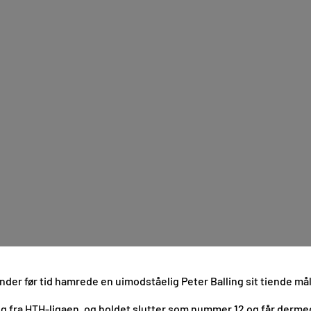
ekunder før tid hamrede en uimodståelig Peter Balling sit tiende m
g fra HTH-ligaen, og holdet slutter som nummer 12 og får dermed