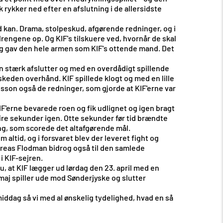
rykker ned efter en afslutning i de allersidste
 kan. Drama, stolpeskud, afgørende redninger, og i
drengene op. Og KIF's tilskuere ved, hvornår de skal
og gav den hele armen som KIF's ottende mand. Det
n stærk afslutter og med en overdådigt spillende
skeden overhånd. KIF spillede klogt og med en lille
nsson også de redninger, som gjorde at KIF'erne var
IF'erne bevarede roen og fik udlignet og igen bragt
 fire sekunder igen. Otte sekunder før tid brændte
ling, som scorede det altafgørende mål.
ltid, og i forsvaret blev der leveret fight og
dreas Flodman bidrog også til den samlede
i KIF-sejren.
 nu, at KIF lægger ud lørdag den 23. april med en
j spiller ude mod Sønderjyske og slutter
ddag så vi med al ønskelig tydelighed, hvad en så