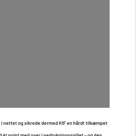
ål i nettet og sikrede dermed KIF en hårdt tilkæmpet
 ét point med over i nedrykningsspillet – og den