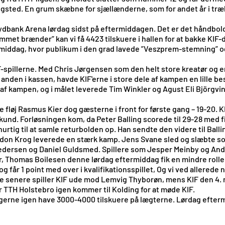
gsted. En grum skæbne for sjællænderne, som for andet år i træk 
Sydbank Arena lørdag sidst på eftermiddagen. Det er det håndbold
ummet brænder” kan vi få 4423 tilskuere i hallen for at bakke KIF-
ermiddag, hvor publikum i den grad lavede ”Veszprem-stemning” 
-spillerne. Med Chris Jørgensen som den helt store kreatør og e
nden i kassen, havde KIF'erne i store dele af kampen en lille be
 af kampen, og i målet leverede Tim Winkler og Agust Eli Björgvi
 fløj Rasmus Kier dog gæsterne i front for første gang – 19-20. K
e sekund. Forløsningen kom, da Peter Balling scorede til 29-28 med
 hurtig til at samle returbolden op. Han sendte den videre til Bal
on Krog leverede en stærk kamp. Jens Svane sled og slæbte som a
 Pedersen og Daniel Guldsmed. Spillere som Jesper Meinby og An
r, Thomas Boilesen denne lørdag eftermiddag fik en mindre rolle 
 og får 1 point med over i kvalifikationsspillet, Og vi ved allerede
enere spiller KIF ude mod Lemvig Thyborøn, mens KIF den 4. ma
r TTH Holstebro igen kommer til Kolding for at møde KIF.
gerne igen have 3000-4000 tilskuere på lægterne. Lørdag eftermi