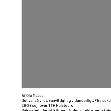
Af Ole Maass
Det var så vildt, vanvittigt og vidunderligt. Fire s
29-28 sejr over TTH Holstebro.
Sejren betyder, at KIF undgår den direkte nedryknin