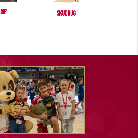
amp
Skuddug