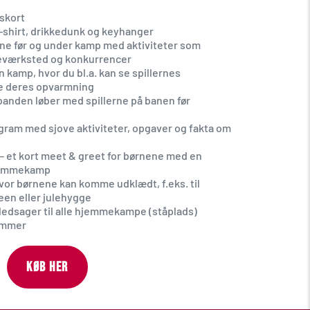
skort
t-shirt, drikkedunk og keyhanger
ne før og under kamp med aktiviteter som 
eværksted og konkurrencer
n kamp, hvor du bl.a. kan se spillernes 
e deres opvarmning
anden løber med spillerne på banen før 
ram med sjove aktiviteter, opgaver og fakta om 
 – et kort meet & greet for børnene med en 
 hjemmekamp
or børnene kan komme udklædt, f.eks. til 
en eller julehygge
 ledsager til alle hjemmekampe (ståplads)
lemmer
KØB HER