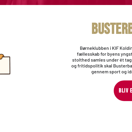
BUSTERB
Børneklubben i KIF Koldin
fællesskab for byens yngst
stolthed samles under ét ta
og fritidspolitik skal Buster
gennem sport og idr
BLIV 