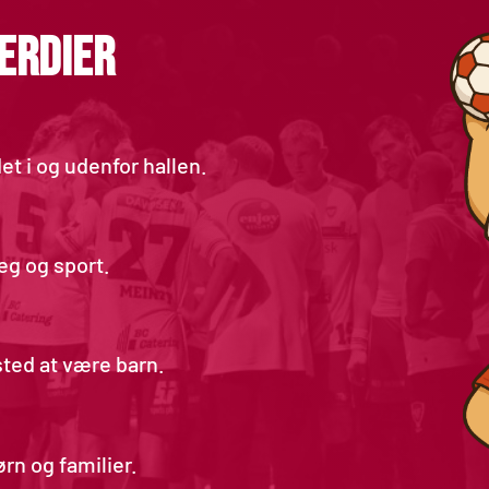
ÆRDIER
t i og udenfor hallen.
leg og sport.
ted at være barn. 
rn og familier. 