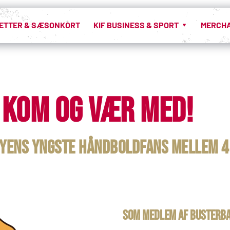
LETTER & SÆSONKORT
KIF BUSINESS & SPORT
MERCH
 kom og vær med!
byens yngste håndboldfans
 mellem 4
Som medlem af Busterba