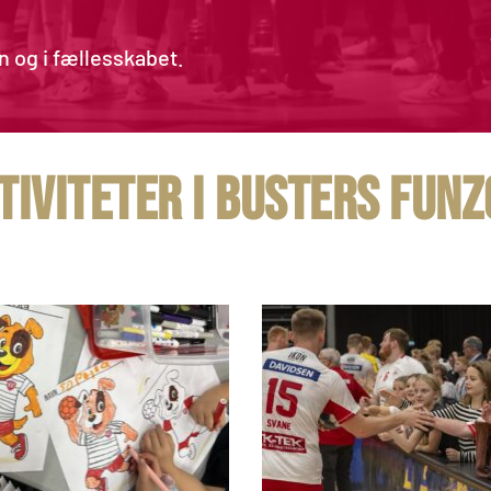
n og i fællesskabet.
ktiviteter i busters fun