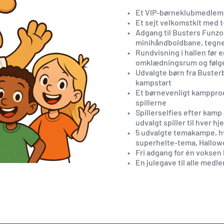
Et VIP-børneklubmedlem
Et sejt velkomstkit med 
Adgang til Busters Funzo
minihåndboldbane, tegn
Rundvisning i hallen før e
omklædningsrum og følg
Udvalgte børn fra Busterb
kampstart
Et børnevenligt kampprog
spillerne
Spillerselfies efter kamp
udvalgt spiller til hver
5 udvalgte temakampe, hv
superhelte-tema, Hallowe
Fri adgang for én voksen
En julegave til alle med