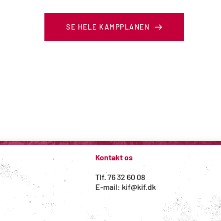
SE HELE KAMPPLANEN
Kontakt os
Tlf. 76 32 60 08
#vikæmperforkolding
E-mail: kif@kif.dk
WordPress hjemmeside 
udviklet af Magio - web med mere