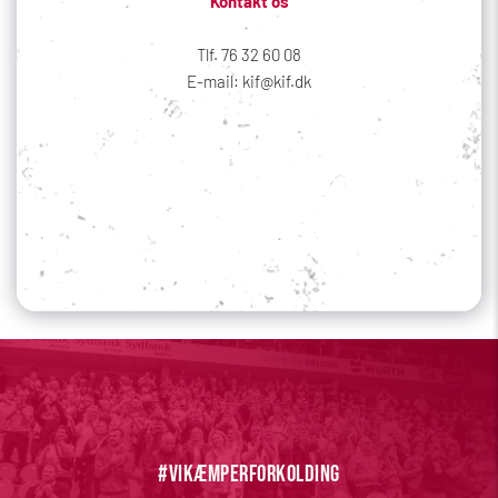
Kontakt os
Tlf. 76 32 60 08
E-mail: kif@kif.dk
Sociale medier
Din profil
#vikæmperforkolding