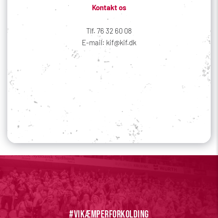
Kontakt os
Tlf. 76 32 60 08
E-mail: kif@kif.dk
Sociale medier
Din profil
#vikæmperforkolding