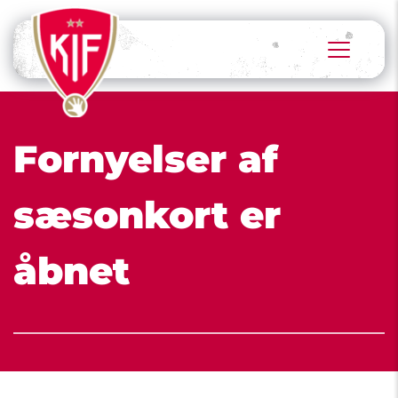
Fornyelser af 
sæsonkort er 
åbnet