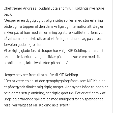
Cheftræner Andreas Toudahl udtaler om KIF Koldings nye højre
back:
”Jesper er en dygtig og utrolig alsidig spiller, med stor erfaring
både og fra toppen af den danske liga og internationalt. Jeg er
sikker på, at han med sin erfaring og store kvaliteter offensivt,
såvel som defensivt, sikrer at vi får lagt endnu et lag på vores, i
forvejen gode højre side.
Vi er rigtig glade for, at Jesper har valgt KIF Kolding, som næste
skridt i sin karriere. Jeg er sikker på at han kan være med til at
stabilisere og løfte kvaliteten på holdet.”
Jesper selv ser frem til at skifte til KIF Kolding:
”
Det at være en del af den genopbygningsfase, som KIF Kolding
er påbegyndt tiltaler mig rigtig meget. Jeg synes både truppen og
hele deres setup omkring, ser rigtig godt ud. Det er et fint mix af
unge og erfarende spillere og med mulighed for en spændende
rolle, var valget af KIF Kolding ikke svært.”