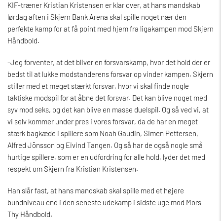
KIF-træner Kristian Kristensen er klar over, at hans mandskab
lørdag aften i Skjern Bank Arena skal spille noget nær den
perfekte kamp for at få point med hjem fra ligakampen mod Skjern
Håndbold.
-Jeg forventer, at det bliver en forsvarskamp, hvor det hold der er
bedst til at lukke modstanderens forsvar op vinder kampen. Skjern
stiller med et meget stærkt forsvar, hvor vi skal finde nogle
taktiske modspil for at åbne det forsvar. Det kan blive noget med
syv mod seks, og det kan blive en masse duelspil. Og så ved vi, at
vi selv kommer under pres i vores forsvar, da de har en meget
stærk bagkæde i spillere som Noah Gaudin, Simen Pettersen,
Alfred Jönsson og Eivind Tangen. Og så har de også nogle små
hurtige spillere, som er en udfordring for alle hold, lyder det med
respekt om Skjern fra Kristian Kristensen.
Han slår fast, at hans mandskab skal spille med et højere
bundniveau end i den seneste udekamp i sidste uge mod Mors-
Thy Håndbold.