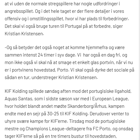
at vi uden de normale stregspillere har nogle udfordringer i
angrebsspillet. Og i det hele taget er der flere detaljer i vores
offensiv og i omstillingsspillet, hvor vi har plads til forbedringer.
Det skal vi også bruge turen til Portugal på at forbedre, siger
Kristian Kristensen.
-Og så betyder det også noget at komme hjemmefra og være
sammen intenst 24 timer i syv dage. Vi har også en dag fri, og
mon ikke også vi skal nå at smage et enkelt glas portvin, når vi nu
er i portvinens hovedstad, Porto. Vi skal også dyrke det sociale på
sådan en tur, understreger Kristian Kristensen.
KIF Kolding spillede søndag aften mod det portugisiske ligahold,
Aquas Santas, som i sidste sæson var med i European League,
hvor holdet blandt andet mødte Skanderborg/Århus, kampen
endte med en sejr på 30-25 til KIF Kolding. Derudover venter to
uhyre svære kampe for KIF'erne. Tirsdag mod de portugisiske
mestre og Champions League-deltagere fra FC Porto, og onsdag
tager KIF'erne så på en tre timers bustur til hovedstaden,