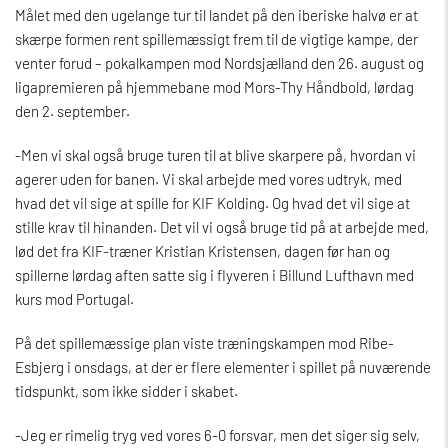
Målet med den ugelange tur til landet på den iberiske halvø er at
skærpe formen rent spillemæssigt frem til de vigtige kampe, der
venter forud – pokalkampen mod Nordsjælland den 26. august og
ligapremieren på hjemmebane mod Mors-Thy Håndbold, lørdag
den 2. september.
-Men vi skal også bruge turen til at blive skarpere på, hvordan vi
agerer uden for banen. Vi skal arbejde med vores udtryk, med
hvad det vil sige at spille for KIF Kolding. Og hvad det vil sige at
stille krav til hinanden. Det vil vi også bruge tid på at arbejde med,
lød det fra KIF-træner Kristian Kristensen, dagen før han og
spillerne lørdag aften satte sig i flyveren i Billund Lufthavn med
kurs mod Portugal.
På det spillemæssige plan viste træningskampen mod Ribe-
Esbjerg i onsdags, at der er flere elementer i spillet på nuværende
tidspunkt, som ikke sidder i skabet.
-Jeg er rimelig tryg ved vores 6-0 forsvar, men det siger sig selv,