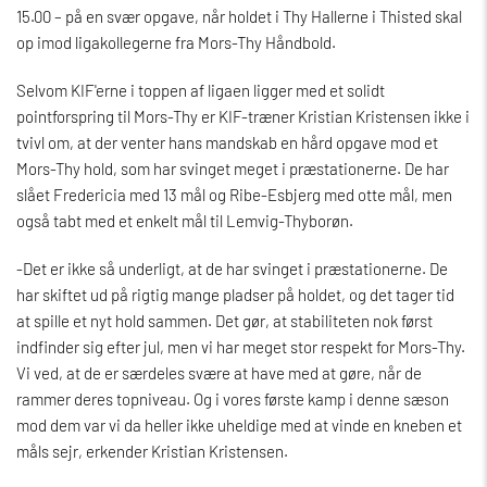
15.00 – på en svær opgave, når holdet i Thy Hallerne i Thisted skal
op imod ligakollegerne fra Mors-Thy Håndbold.
Selvom KIF'erne i toppen af ligaen ligger med et solidt
pointforspring til Mors-Thy er KIF-træner Kristian Kristensen ikke i
tvivl om, at der venter hans mandskab en hård opgave mod et
Mors-Thy hold, som har svinget meget i præstationerne. De har
slået Fredericia med 13 mål og Ribe-Esbjerg med otte mål, men
også tabt med et enkelt mål til Lemvig-Thyborøn.
-Det er ikke så underligt, at de har svinget i præstationerne. De
har skiftet ud på rigtig mange pladser på holdet, og det tager tid
at spille et nyt hold sammen. Det gør, at stabiliteten nok først
indfinder sig efter jul, men vi har meget stor respekt for Mors-Thy.
Vi ved, at de er særdeles svære at have med at gøre, når de
rammer deres topniveau. Og i vores første kamp i denne sæson
mod dem var vi da heller ikke uheldige med at vinde en kneben et
måls sejr, erkender Kristian Kristensen.