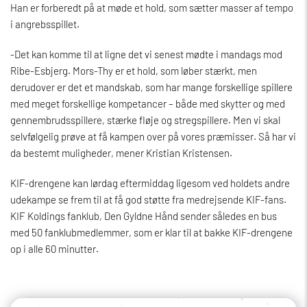
Han er forberedt på at møde et hold, som sætter masser af tempo
i angrebsspillet.
-Det kan komme til at ligne det vi senest mødte i mandags mod
Ribe-Esbjerg. Mors-Thy er et hold, som løber stærkt, men
derudover er det et mandskab, som har mange forskellige spillere
med meget forskellige kompetancer – både med skytter og med
gennembrudsspillere, stærke fløje og stregspillere. Men vi skal
selvfølgelig prøve at få kampen over på vores præmisser. Så har vi
da bestemt muligheder, mener Kristian Kristensen.
KIF-drengene kan lørdag eftermiddag ligesom ved holdets andre
udekampe se frem til at få god støtte fra medrejsende KIF-fans.
KIF Koldings fanklub, Den Gyldne Hånd sender således en bus
med 50 fanklubmedlemmer, som er klar til at bakke KIF-drengene
op i alle 60 minutter.