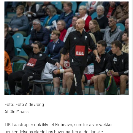
Foto: Foto A de Jong
Af Ole Maass
TIK Taastrup er nok ikke et klubnavn, som for alvor vækker
genkendelsens glæde hos hovedparten af de danske