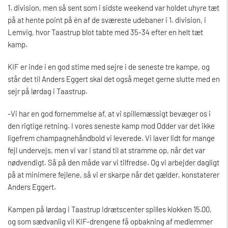
1. division, men så sent som i sidste weekend var holdet uhyre tæt
på at hente point på én af de sværeste udebaner i 1. division, i
Lemvig, hvor Taastrup blot tabte med 35-34 efter en helt tæt
kamp.
KIF er inde i en god stime med sejre i de seneste tre kampe, og
står det til Anders Eggert skal det også meget gerne slutte med en
sejr på lørdag i Taastrup.
-Vi har en god fornemmelse af, at vi spillemæssigt bevæger os i
den rigtige retning. I vores seneste kamp mod Odder var det ikke
ligefrem champagnehåndbold vi leverede. Vi laver lidt for mange
fejl undervejs, men vi var i stand til at stramme op, når det var
nødvendigt. Så på den måde var vi tilfredse. Og vi arbejder dagligt
på at minimere fejlene, så vi er skarpe når det gælder, konstaterer
Anders Eggert.
Kampen på lørdag i Taastrup Idrætscenter spilles klokken 15.00,
og som sædvanlig vil KIF-drengene få opbakning af medlemmer