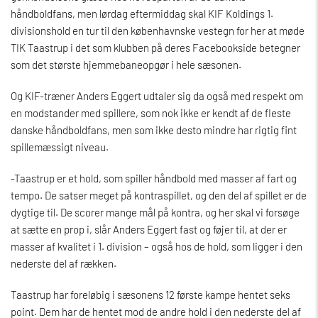
håndboldfans, men lørdag eftermiddag skal KIF Koldings 1.
divisionshold en tur til den københavnske vestegn for her at møde
TIK Taastrup i det som klubben på deres Facebookside betegner
som det største hjemmebaneopgør i hele sæsonen.
Og KIF-træner Anders Eggert udtaler sig da også med respekt om
en modstander med spillere, som nok ikke er kendt af de fleste
danske håndboldfans, men som ikke desto mindre har rigtig fint
spillemæssigt niveau.
-Taastrup er et hold, som spiller håndbold med masser af fart og
tempo. De satser meget på kontraspillet, og den del af spillet er de
dygtige til. De scorer mange mål på kontra, og her skal vi forsøge
at sætte en prop i, slår Anders Eggert fast og føjer til, at der er
masser af kvalitet i 1. division – også hos de hold, som ligger i den
nederste del af rækken.
Taastrup har foreløbig i sæsonens 12 første kampe hentet seks
point. Dem har de hentet mod de andre hold i den nederste del af