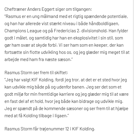
Cheftræner Anders Eggert siger om tilgangen:
“Rasmus er en ung målmand med et rigtig spændende potentiale,
og han har allerede vist stærkt niveau i både håndboldligaen,
Champions League og på Fredericias 2. divisionshold. Han fylder
godt i målet, og samtidig har han en eksplosivitet i sin stil, som
gør ham svær at skyde forbi. Vi ser ham som en keeper, der kan
fortsætte sin flotte udvikling hos os, og jeg glæder mig meget til at
arbejde med ham fra næste sæson.”
Rasmus Storm ser frem til skiftet:
”Jeg har valgt KIF Kolding, fordi jeg tror, at det er et sted hvor jeg
kan udvikle mig både på og udenfor banen. Jeg ser det som et
godt miljø for min fremtidige karriere og jeg glæder mig til at være
en fast del af et hold, hvor jeg både kan bidrage og udvikle mig.
Jeg er spændt på de kommende sæsoner og ser frem til at hjælpe
med at få Kolding tilbage i ligaen.”
Rasmus Storm får trøjenummer 12 i KIF Kolding.