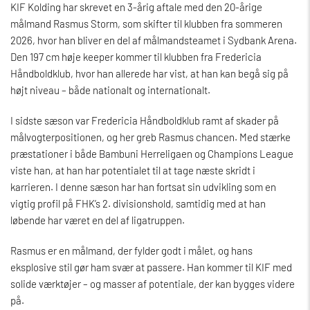
KIF Kolding har skrevet en 3-årig aftale med den 20-årige
målmand Rasmus Storm, som skifter til klubben fra sommeren
2026, hvor han bliver en del af målmandsteamet i Sydbank Arena.
Den 197 cm høje keeper kommer til klubben fra Fredericia
Håndboldklub, hvor han allerede har vist, at han kan begå sig på
højt niveau – både nationalt og internationalt.
I sidste sæson var Fredericia Håndboldklub ramt af skader på
målvogterpositionen, og her greb Rasmus chancen. Med stærke
præstationer i både Bambuni Herreligaen og Champions League
viste han, at han har potentialet til at tage næste skridt i
karrieren. I denne sæson har han fortsat sin udvikling som en
vigtig profil på FHK’s 2. divisionshold, samtidig med at han
løbende har været en del af ligatruppen.
Rasmus er en målmand, der fylder godt i målet, og hans
eksplosive stil gør ham svær at passere. Han kommer til KIF med
solide værktøjer – og masser af potentiale, der kan bygges videre
på.