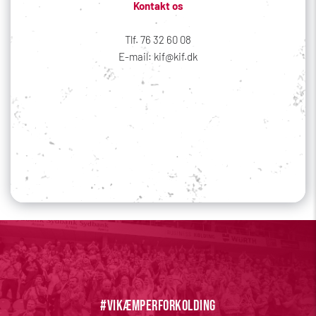
Kontakt os
Tlf. 76 32 60 08
E-mail: kif@kif.dk
Sociale medier
Din profil
#vikæmperforkolding