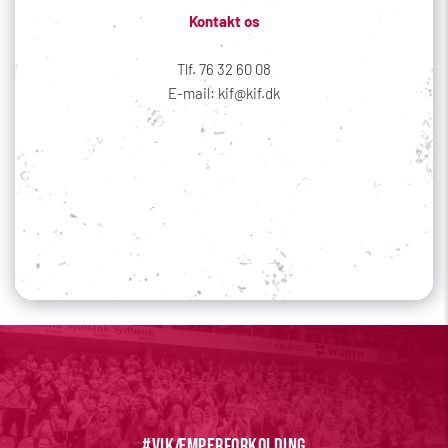
Kontakt os
Tlf. 76 32 60 08
E-mail: kif@kif.dk
Sociale medier
Din profil
#vikæmperforkolding