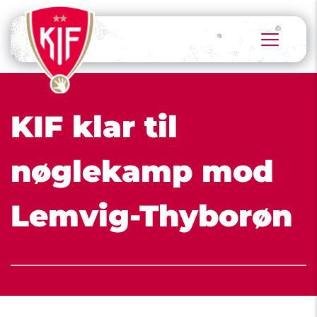
KIF klar til 
nøglekamp mod 
Lemvig-Thyborøn