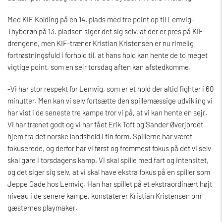
Med KIF Kolding på en 14. plads med tre point op til Lemvig-
Thyborøn på 13. pladsen siger det sig selv, at der er pres på KIF-
drengene, men KIF-træner Kristian Kristensen er nu rimelig
fortrøstningsfuld i forhold til, at hans hold kan hente de to meget
vigtige point, som en sejr torsdag aften kan afstedkomme.
-Vi har stor respekt for Lemvig, som er et hold der altid fighter i 60
minutter. Men kan vi selv fortsætte den spillemæssige udvikling vi
har vist i de seneste tre kampe tror vi på, at vi kan hente en sejr.
Vi har trænet godt og vi har fået Erik Toft og Sander Øverjordet
hjem fra det norske landshold i fin form. Spillerne har været
fokuserede, og derfor har vi først og fremmest fokus på det vi selv
skal gøre i torsdagens kamp. Vi skal spille med fart og intensitet,
og det siger sig selv, at vi skal have ekstra fokus på en spiller som
Jeppe Gade hos Lemvig. Han har spillet på et ekstraordinært højt
niveau i de senere kampe, konstaterer Kristian Kristensen om
gæsternes playmaker.