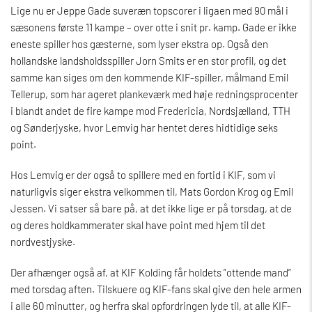
Lige nu er Jeppe Gade suveræn topscorer i ligaen med 90 mål i
sæsonens første 11 kampe – over otte i snit pr. kamp. Gade er ikke
eneste spiller hos gæsterne, som lyser ekstra op. Også den
hollandske landsholdsspiller Jorn Smits er en stor profil, og det
samme kan siges om den kommende KIF-spiller, målmand Emil
Tellerup, som har ageret plankeværk med høje redningsprocenter
i blandt andet de fire kampe mod Fredericia, Nordsjælland, TTH
og Sønderjyske, hvor Lemvig har hentet deres hidtidige seks
point.
Hos Lemvig er der også to spillere med en fortid i KIF, som vi
naturligvis siger ekstra velkommen til, Mats Gordon Krog og Emil
Jessen. Vi satser så bare på, at det ikke lige er på torsdag, at de
og deres holdkammerater skal have point med hjem til det
nordvestjyske.
Der afhænger også af, at KIF Kolding får holdets ”ottende mand”
med torsdag aften. Tilskuere og KIF-fans skal give den hele armen
i alle 60 minutter, og herfra skal opfordringen lyde til, at alle KIF-