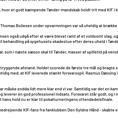
hvor et godt kæmpende Tønder-mandskab holdt trit med KIF i kraf
ler Thomas Boilesen under opvarmningen var så uheldig at brækk
nsen også udgå efter at være blevet ramt af et voldsomt slag, og
til behandling på sygehusets skadestue efter deres uheld i Tønde
l, som i næste sæson skal til Tønder, masser af spilletid på venst
tryggende afstand. Holdet scorede de første tre mål og bragte sig
amtidig med, at KIF leverede stærkt forsvarsspil. Rasmus Døssin
 var måske endda lidt mere klar end vi var. Samtidig var det en kam
og leverer en god professionel indsats. Forsvaret står godt, og 
t hans hold nu er klar til pokalturneringens ottendedelsfinale.
0 medrejsende KIF-fans fra fanklubben Den Gyldne Hånd - skabte