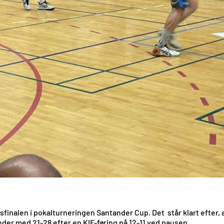
elsfinalen i pokalturneringen Santander Cup. Det står klart efte
der med 21-28 efter en KIF-føring på 12-11 ved pausen.