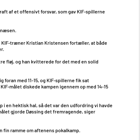
t af et offensivt forsvar, som gav KIF-spillerne
e næsen.
 KIF-træner Kristian Kristensen fortæller, at både
r.
re fløj, og han kvitterede for det med en solid
 foran med 11-15, og KIF-spillerne fik sat
g i KIF-målet diskede kampen igennem op med 14-15
p i en hektisk hal, så det var den udfordring vi havde
i målet gjorde Døssing det fremragende, siger
 en fin ramme om aftenens pokalkamp.