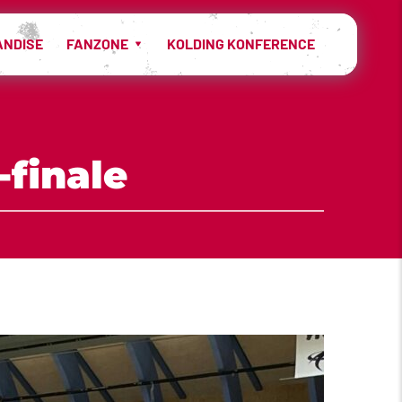
ANDISE
FANZONE
KOLDING KONFERENCE
-finale