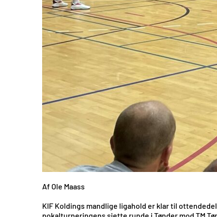
Af Ole Maass
KIF Koldings mandlige ligahold er klar til ottended
pokalturneringens sjette runde i Tønder mod TM Tøn