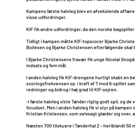
Kampens første halvleg blev en afvekslende affære, 
visse udfordringer.
KIF fik andre udfordringer, da den norske bagspil
Tidligt i kampen måtte KIF-topscorer Bjarke Christe
Boilesen og Bjarke Christensen efterfølgende skal 
I Bjarke Christensens fravær fik unge Nicolai Snogda
indsats og fem mål.
I anden halvleg fik KIF-drengene hurtigt skabt en be
scoringsfrekvensen op i kraft af 7 mod 6-spillet s
redninger og bidrog i høj grad til KIF-sejren.
-I første halvleg viste Tønder rigtig godt spil, og de
forudset. Men i anden halvleg fik vi styr på kampen 
Kristian Kristensen, som selvsagt glæder sig over, a
Næsten 700 tilskuere i Tønderhal 2 – heriblandt 5