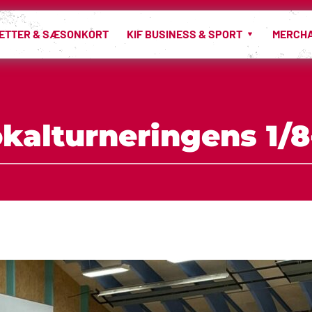
LETTER & SÆSONKORT
KIF BUSINESS & SPORT
MERCH
pokalturneringens 1/8