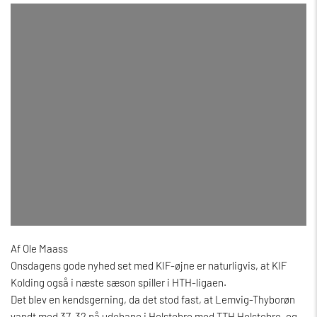
Af Ole Maass
Onsdagens gode nyhed set med KIF-øjne er naturligvis, at KIF
Kolding også i næste sæson spiller i HTH-ligaen.
Det blev en kendsgerning, da det stod fast, at Lemvig-Thyborøn
vandt med 37-32 på udebane i Holstebro mod TTH Holstebro, og