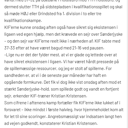
dermed slutter TTH på sidstepladsen i kvalifikationsspillet og skal
så møde HØJ eller Grindsted fra 1. division i to eller tre
kvalifikationskampe.
KIF'erne kunne onsdag aften også have sikret sig eksistensen i
ligaen ved egen hjælp, men det krævede en sejr over Sønderjyske
– og den sejr var KIF'erne reelt ikke i nærheden af. KIF tabte med
37-33 efter at have været bagud med 21-16 ved pausen.
-Lige nu er det der fylder mest, at vi er glade og lettede over at
have sikret eksistensen i ligaen. Vi har været hårdt pressede på
de spillemæssige ressourcer, og jeg er stolt af spillerne. For
sandheden er, at vi i de seneste par måneder har haft en
opgående formkurve. Det fik vi dog ikke vist onsdag aften mod et
stærkt Sønderjyske-hold, som spillede godt og vandt en fortjent
sejr, erkender KIF-træner Kristian Kristensen.
Som cifrene i aftenens kamp fortæller fik KIF'erne ikke lukket af i
forsvaret – ikke mindst i første halvleg, hvor hjemmeholdet kom alt
for let til sine scoringer. Angrebsmæssigt var indsatsen langt hen
ad vejen godkendt, konstaterer Kristian Kristensen.