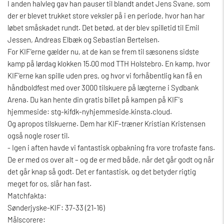
I anden halvleg gav han pauser til blandt andet Jens Svane, som
der er blevet trukket store veksler på i en periode, hvor han har
løbet småskadet rundt. Det betød, at der blev spilletid til Emil
Jessen, Andreas Elbæk og Sebastian Bertelsen.
For KIF'erne gælder nu, at de kan se frem til sæsonens sidste
kamp på lørdag klokken 15.00 mod TTH Holstebro. En kamp, hvor
KIF'erne kan spille uden pres, og hvor vi forhåbentlig kan få en
håndboldfest med over 3000 tilskuere på lægterne i Sydbank
Arena. Du kan hente din gratis billet på kampen på KIF's
hjemmeside:
stg-kifdk-nyhjemmeside.kinsta.cloud
.
Og apropos tilskuerne. Dem har KIF-træner Kristian Kristensen
også nogle roser til.
- Igen i aften havde vi fantastisk opbakning fra vore trofaste fans.
De er med os over alt – og de er med både, når det går godt og når
det går knap så godt. Det er fantastisk, og det betyder rigtig
meget for os, slår han fast.
Matchfakta:
Sønderjyske-KIF: 37-33 (21-16)
Målscorere: