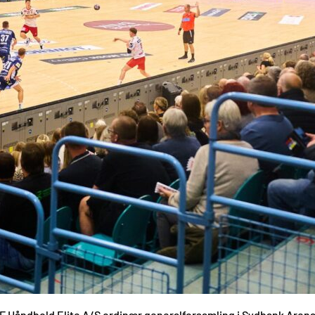
F Håndbold Elite A/S ordinær generalforsamling i Sydbank Arena,