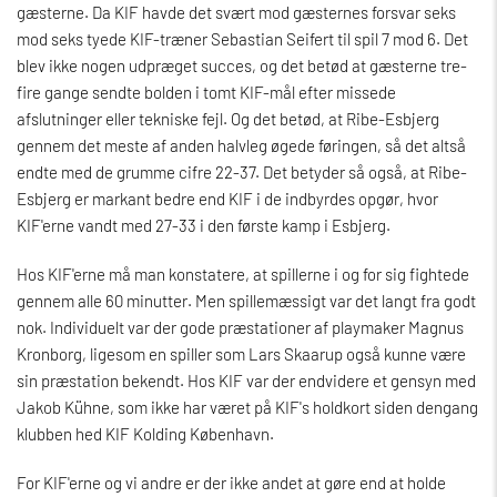
gæsterne. Da KIF havde det svært mod gæsternes forsvar seks
mod seks tyede KIF-træner Sebastian Seifert til spil 7 mod 6. Det
blev ikke nogen udpræget succes, og det betød at gæsterne tre-
fire gange sendte bolden i tomt KIF-mål efter missede
afslutninger eller tekniske fejl. Og det betød, at Ribe-Esbjerg
gennem det meste af anden halvleg øgede føringen, så det altså
endte med de grumme cifre 22-37. Det betyder så også, at Ribe-
Esbjerg er markant bedre end KIF i de indbyrdes opgør, hvor
KIF'erne vandt med 27-33 i den første kamp i Esbjerg.
Hos KIF'erne må man konstatere, at spillerne i og for sig fightede
gennem alle 60 minutter. Men spillemæssigt var det langt fra godt
nok. Individuelt var der gode præstationer af playmaker Magnus
Kronborg, ligesom en spiller som Lars Skaarup også kunne være
sin præstation bekendt. Hos KIF var der endvidere et gensyn med
Jakob Kühne, som ikke har været på KIF's holdkort siden dengang
klubben hed KIF Kolding København.
For KIF'erne og vi andre er der ikke andet at gøre end at holde