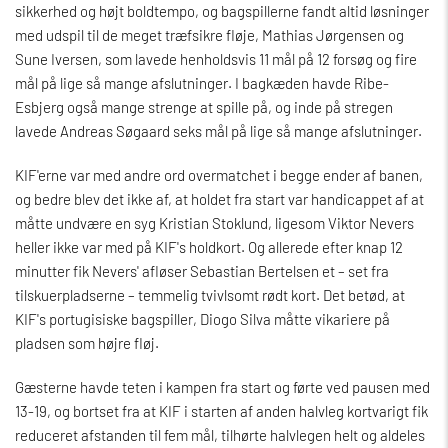
sikkerhed og højt boldtempo, og bagspillerne fandt altid løsninger
med udspil til de meget træfsikre fløje, Mathias Jørgensen og
Sune Iversen, som lavede henholdsvis 11 mål på 12 forsøg og fire
mål på lige så mange afslutninger. I bagkæden havde Ribe-
Esbjerg også mange strenge at spille på, og inde på stregen
lavede Andreas Søgaard seks mål på lige så mange afslutninger.
KIF'erne var med andre ord overmatchet i begge ender af banen,
og bedre blev det ikke af, at holdet fra start var handicappet af at
måtte undvære en syg Kristian Stoklund, ligesom Viktor Nevers
heller ikke var med på KIF's holdkort. Og allerede efter knap 12
minutter fik Nevers' afløser Sebastian Bertelsen et – set fra
tilskuerpladserne – temmelig tvivlsomt rødt kort. Det betød, at
KIF's portugisiske bagspiller, Diogo Silva måtte vikariere på
pladsen som højre fløj.
Gæsterne havde teten i kampen fra start og førte ved pausen med
13-19, og bortset fra at KIF i starten af anden halvleg kortvarigt fik
reduceret afstanden til fem mål, tilhørte halvlegen helt og aldeles