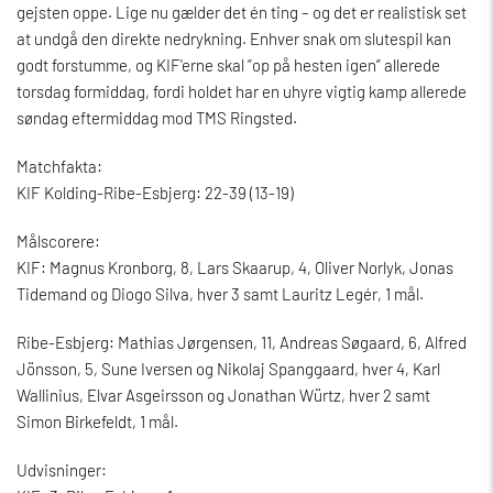
gejsten oppe. Lige nu gælder det én ting – og det er realistisk set
at undgå den direkte nedrykning. Enhver snak om slutespil kan
godt forstumme, og KIF'erne skal ”op på hesten igen” allerede
torsdag formiddag, fordi holdet har en uhyre vigtig kamp allerede
søndag eftermiddag mod TMS Ringsted.
Matchfakta:
KIF Kolding-Ribe-Esbjerg: 22-39 (13-19)
Målscorere:
KIF: Magnus Kronborg, 8, Lars Skaarup, 4, Oliver Norlyk, Jonas
Tidemand og Diogo Silva, hver 3 samt Lauritz Legér, 1 mål.
Ribe-Esbjerg: Mathias Jørgensen, 11, Andreas Søgaard, 6, Alfred
Jönsson, 5, Sune Iversen og Nikolaj Spanggaard, hver 4, Karl
Wallinius, Elvar Asgeirsson og Jonathan Würtz, hver 2 samt
Simon Birkefeldt, 1 mål.
Udvisninger: