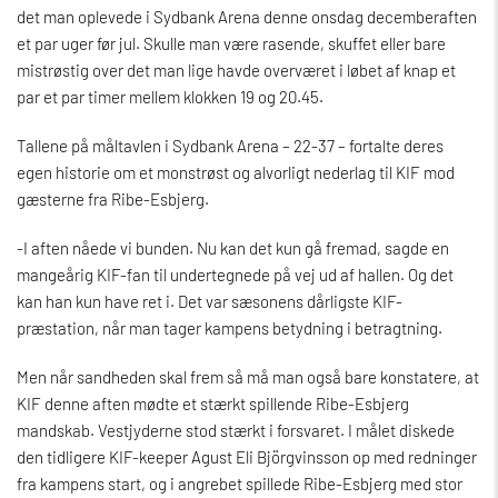
det man oplevede i Sydbank Arena denne onsdag decemberaften
et par uger før jul. Skulle man være rasende, skuffet eller bare
mistrøstig over det man lige havde overværet i løbet af knap et
par et par timer mellem klokken 19 og 20.45.
Tallene på måltavlen i Sydbank Arena – 22-37 – fortalte deres
egen historie om et monstrøst og alvorligt nederlag til KIF mod
gæsterne fra Ribe-Esbjerg.
-I aften nåede vi bunden. Nu kan det kun gå fremad, sagde en
mangeårig KIF-fan til undertegnede på vej ud af hallen. Og det
kan han kun have ret i. Det var sæsonens dårligste KIF-
præstation, når man tager kampens betydning i betragtning.
Men når sandheden skal frem så må man også bare konstatere, at
KIF denne aften mødte et stærkt spillende Ribe-Esbjerg
mandskab. Vestjyderne stod stærkt i forsvaret. I målet diskede
den tidligere KIF-keeper Agust Eli Björgvinsson op med redninger
fra kampens start, og i angrebet spillede Ribe-Esbjerg med stor