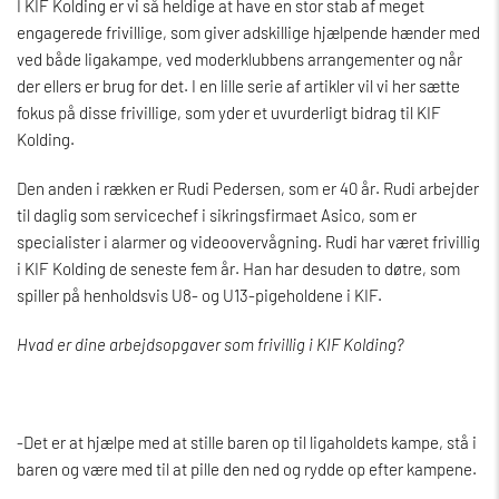
I KIF Kolding er vi så heldige at have en stor stab af meget
engagerede frivillige, som giver adskillige hjælpende hænder med
ved både ligakampe, ved moderklubbens arrangementer og når
der ellers er brug for det. I en lille serie af artikler vil vi her sætte
fokus på disse frivillige, som yder et uvurderligt bidrag til KIF
Kolding.
Den anden i rækken er Rudi Pedersen, som er 40 år. Rudi arbejder
til daglig som servicechef i sikringsfirmaet Asico, som er
specialister i alarmer og videoovervågning. Rudi har været frivillig
i KIF Kolding de seneste fem år. Han har desuden to døtre, som
spiller på henholdsvis U8- og U13-pigeholdene i KIF.
Hvad er dine arbejdsopgaver som frivillig i KIF Kolding?
-Det er at hjælpe med at stille baren op til ligaholdets kampe, stå i
baren og være med til at pille den ned og rydde op efter kampene.