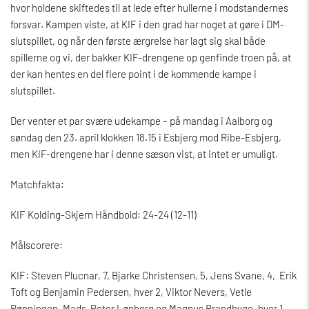
hvor holdene skiftedes til at lede efter hullerne i modstandernes
forsvar. Kampen viste, at KIF i den grad har noget at gøre i DM-
slutspillet, og når den første ærgrelse har lagt sig skal både
spillerne og vi, der bakker KIF-drengene op genfinde troen på, at
der kan hentes en del flere point i de kommende kampe i
slutspillet.
Der venter et par svære udekampe – på mandag i Aalborg og
søndag den 23. april klokken 18.15 i Esbjerg mod Ribe-Esbjerg,
men KIF-drengene har i denne sæson vist, at intet er umuligt.
Matchfakta:
KIF Kolding-Skjern Håndbold: 24-24 (12-11)
Målscorere:
KIF: Steven Plucnar, 7, Bjarke Christensen, 5, Jens Svane, 4, Erik
Toft og Benjamin Pedersen, hver 2, Viktor Nevers, Vetle
Rønningen, Mads-Peter Lønborg og Magnus Brandbyge, hver 1