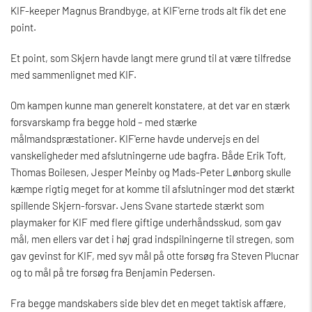
KIF-keeper Magnus Brandbyge, at KIF'erne trods alt fik det ene
point.
Et point, som Skjern havde langt mere grund til at være tilfredse
med sammenlignet med KIF.
Om kampen kunne man generelt konstatere, at det var en stærk
forsvarskamp fra begge hold – med stærke
målmandspræstationer. KIF'erne havde undervejs en del
vanskeligheder med afslutningerne ude bagfra. Både Erik Toft,
Thomas Boilesen, Jesper Meinby og Mads-Peter Lønborg skulle
kæmpe rigtig meget for at komme til afslutninger mod det stærkt
spillende Skjern-forsvar. Jens Svane startede stærkt som
playmaker for KIF med flere giftige underhåndsskud, som gav
mål, men ellers var det i høj grad indspilningerne til stregen, som
gav gevinst for KIF, med syv mål på otte forsøg fra Steven Plucnar
og to mål på tre forsøg fra Benjamin Pedersen.
Fra begge mandskabers side blev det en meget taktisk affære,