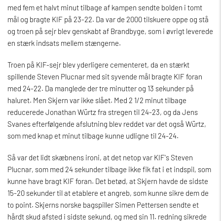
med fem et halvt minut tilbage af kampen sendte bolden i tomt
mål og bragte KIF på 23-22. Da var de 2000 tilskuere oppe og stå
og troen på sejr blev genskabt af Brandbyge, som i øvrigt leverede
en stærk indsats mellem stængerne.
Troen på KIF-sejr blev yderligere cementeret, da en stærkt
spillende Steven Plucnar med sit syvende mål bragte KIF foran
med 24-22. Da manglede der tre minutter og 13 sekunder på
haluret. Men Skjern var ikke slået. Med 2 1/2 minut tilbage
reducerede Jonathan Würtz fra stregen til 24-23, og da Jens
Svanes efterfølgende afslutning blev reddet var det også Würtz,
som med knap et minut tilbage kunne udligne til 24-24.
Så var det lidt skæbnens ironi, at det netop var KIF's Steven
Plucnar, som med 24 sekunder tilbage ikke fik fat i et indspil, som
kunne have bragt KIF foran. Det betød, at Skjern havde de sidste
15-20 sekunder til at etablere et angreb, som kunne sikre dem de
to point. Skjerns norske bagspiller Simen Pettersen sendte et
hårdt skud afsted i sidste sekund, og med sin 11. redning sikrede