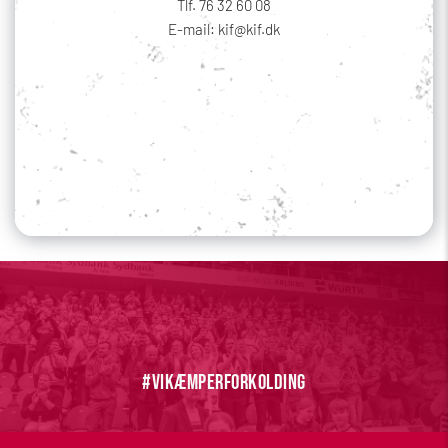
Tlf. 76 32 60 08
E-mail: kif@kif.dk
Sociale medier
Din profil
#vikæmperforkolding