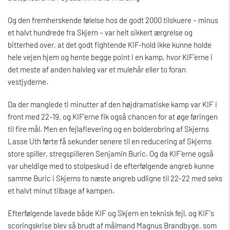
Og den fremherskende følelse hos de godt 2000 tilskuere – minus
et halvt hundrede fra Skjern – var helt sikkert ærgrelse og
bitterhed over, at det godt fightende KIF-hold ikke kunne holde
hele vejen hjem og hente begge point i en kamp, hvor KIF'erne i
det meste af anden halvleg var et mulehår eller to foran
vestjyderne.
Da der manglede ti minutter af den højdramatiske kamp var KIF i
front med 22-19, og KIF'erne fik også chancen for at øge føringen
til fire mål. Men en fejlaflevering og en bolderobring af Skjerns
Lasse Uth førte få sekunder senere til en reducering af Skjerns
store spiller, stregspilleren Senjamin Buric. Og da KIF'erne også
var uheldige med to stolpeskud i de efterfølgende angreb kunne
samme Buric i Skjerns to næste angreb udligne til 22-22 med seks
et halvt minut tilbage af kampen.
Efterfølgende lavede både KIF og Skjern en teknisk fejl, og KIF's
scoringskrise blev så brudt af målmand Magnus Brandbyge, som