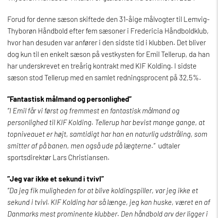
Forud for denne sæson skiftede den 31-åige målvogter til Lemvig-
Thyborøn Håndbold efter fem sæsoner i Fredericia Håndboldklub,
hvor han desuden var anfører i den sidste tid i klubben. Det bliver
dog kun til en enkelt sæson på vestkysten for Emil Tellerup, da han
har underskrevet en treårig kontrakt med KIF Kolding. I sidste
sæson stod Tellerup med en samlet redningsprocent på 32,5%.
”Fantastisk målmand og personlighed”
”I Emil får vi først og fremmest en fantastisk målmand og
personlighed til KIF Kolding. Tellerup har bevist mange gange, at
topniveauet er højt, samtidigt har han en naturlig udstråling, som
smitter af på banen, men også ude på lægterne.”
udtaler
sportsdirektør Lars Christiansen.
”Jeg var ikke et sekund i tvivl”
”Da jeg fik muligheden for at blive koldingspiller, var jeg ikke et
sekund i tvivl. KIF Kolding har så længe, jeg kan huske, været en af
Danmarks mest prominente klubber. Den håndbold arv der ligger i