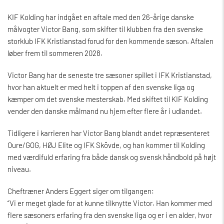
KIF Kolding har indgået en aftale med den 26-årige danske
målvogter Victor Bang, som skifter til klubben fra den svenske
storklub IFK Kristianstad forud for den kommende sæson. Aftalen
løber frem til sommeren 2028.
Victor Bang har de seneste tre sæsoner spillet i IFK Kristianstad,
hvor han aktuelt er med helt i toppen af den svenske liga og
kæmper om det svenske mesterskab. Med skiftet til KIF Kolding
vender den danske målmand nu hjem efter flere år i udlandet.
Tidligere i karrieren har Victor Bang blandt andet repræsenteret
Oure/GOG, HØJ Elite og IFK Skövde, og han kommer til Kolding
med værdifuld erfaring fra både dansk og svensk håndbold på højt
niveau.
Cheftræner Anders Eggert siger om tilgangen:
“Vi er meget glade for at kunne tilknytte Victor. Han kommer med
flere sæsoners erfaring fra den svenske liga og er i en alder, hvor