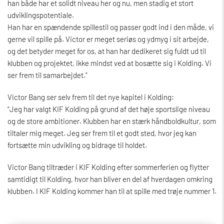
han både har et solidt niveau her og nu, men stadig et stort
udviklingspotentiale.
Han har en spændende spillestil og passer godt ind i den måde, vi
gerne vil spille på. Victor er meget seriøs og ydmyg i sit arbejde,
og det betyder meget for os, at han har dedikeret sig fuldt ud til
klubben og projektet, ikke mindst ved at bosætte sig i Kolding. Vi
ser frem til samarbejdet.”
Victor Bang ser selv frem til det nye kapitel i Kolding:
“Jeg har valgt KIF Kolding på grund af det høje sportslige niveau
og de store ambitioner. Klubben har en stærk håndboldkultur, som
tiltaler mig meget. Jeg ser frem til et godt sted, hvor jeg kan
fortsætte min udvikling og bidrage til holdet.
Victor Bang tiltræder i KIF Kolding efter sommerferien og flytter
samtidigt til Kolding, hvor han bliver en del af hverdagen omkring
klubben. I KIF Kolding kommer han til at spille med trøje nummer 1.