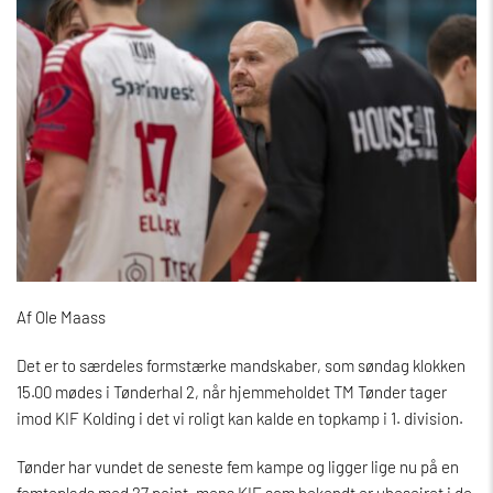
Af Ole Maass
Det er to særdeles formstærke mandskaber, som søndag klokken
15.00 mødes i Tønderhal 2, når hjemmeholdet TM Tønder tager
imod KIF Kolding i det vi roligt kan kalde en topkamp i 1. division.
Tønder har vundet de seneste fem kampe og ligger lige nu på en
femteplads med 27 point, mens KIF som bekendt er ubesejret i de