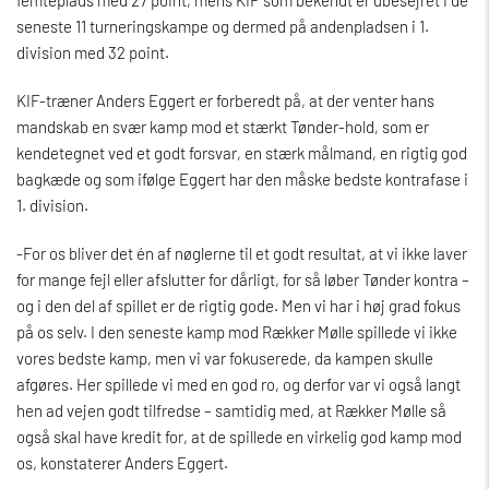
seneste 11 turneringskampe og dermed på andenpladsen i 1.
division med 32 point.
KIF-træner Anders Eggert er forberedt på, at der venter hans
mandskab en svær kamp mod et stærkt Tønder-hold, som er
kendetegnet ved et godt forsvar, en stærk målmand, en rigtig god
bagkæde og som ifølge Eggert har den måske bedste kontrafase i
1. division.
-For os bliver det én af nøglerne til et godt resultat, at vi ikke laver
for mange fejl eller afslutter for dårligt, for så løber Tønder kontra –
og i den del af spillet er de rigtig gode. Men vi har i høj grad fokus
på os selv. I den seneste kamp mod Rækker Mølle spillede vi ikke
vores bedste kamp, men vi var fokuserede, da kampen skulle
afgøres. Her spillede vi med en god ro, og derfor var vi også langt
hen ad vejen godt tilfredse – samtidig med, at Rækker Mølle så
også skal have kredit for, at de spillede en virkelig god kamp mod
os, konstaterer Anders Eggert.