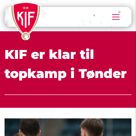
KIF er klar til 
topkamp i Tønder