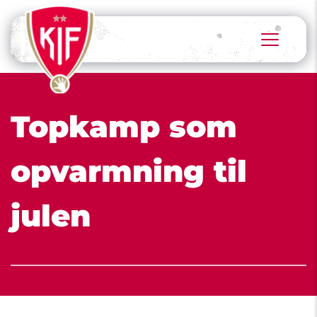
Topkamp som 
opvarmning til 
julen