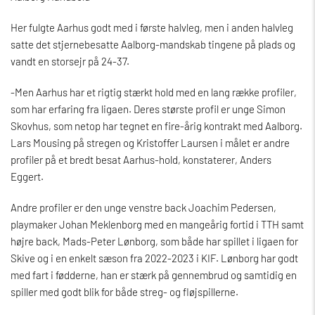
Her fulgte Aarhus godt med i første halvleg, men i anden halvleg
satte det stjernebesatte Aalborg-mandskab tingene på plads og
vandt en storsejr på 24-37.
-Men Aarhus har et rigtig stærkt hold med en lang række profiler,
som har erfaring fra ligaen. Deres største profil er unge Simon
Skovhus, som netop har tegnet en fire-årig kontrakt med Aalborg.
Lars Mousing på stregen og Kristoffer Laursen i målet er andre
profiler på et bredt besat Aarhus-hold, konstaterer, Anders
Eggert.
Andre profiler er den unge venstre back Joachim Pedersen,
playmaker Johan Meklenborg med en mangeårig fortid i TTH samt
højre back, Mads-Peter Lønborg, som både har spillet i ligaen for
Skive og i en enkelt sæson fra 2022-2023 i KIF. Lønborg har godt
med fart i fødderne, han er stærk på gennembrud og samtidig en
spiller med godt blik for både streg- og fløjspillerne.