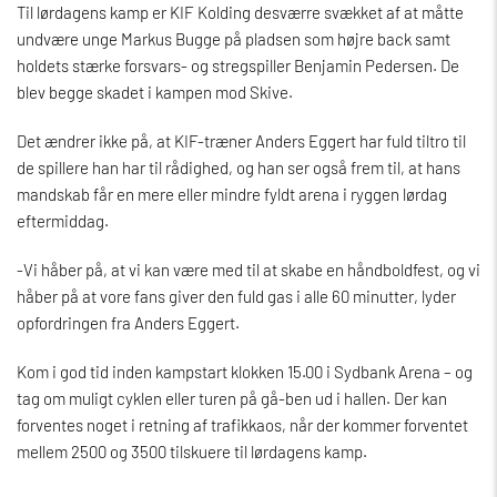
Til lørdagens kamp er KIF Kolding desværre svækket af at måtte
undvære unge Markus Bugge på pladsen som højre back samt
holdets stærke forsvars- og stregspiller Benjamin Pedersen. De
blev begge skadet i kampen mod Skive.
Det ændrer ikke på, at KIF-træner Anders Eggert har fuld tiltro til
de spillere han har til rådighed, og han ser også frem til, at hans
mandskab får en mere eller mindre fyldt arena i ryggen lørdag
eftermiddag.
-Vi håber på, at vi kan være med til at skabe en håndboldfest, og vi
håber på at vore fans giver den fuld gas i alle 60 minutter, lyder
opfordringen fra Anders Eggert.
Kom i god tid inden kampstart klokken 15.00 i Sydbank Arena – og
tag om muligt cyklen eller turen på gå-ben ud i hallen. Der kan
forventes noget i retning af trafikkaos, når der kommer forventet
mellem 2500 og 3500 tilskuere til lørdagens kamp.