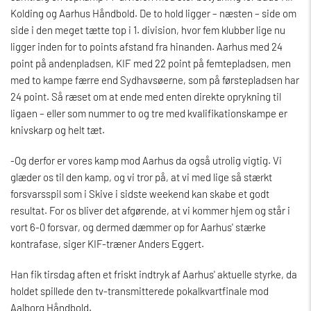
Kolding og Aarhus Håndbold. De to hold ligger – næsten – side om
side i den meget tætte top i 1. division, hvor fem klubber lige nu
ligger inden for to points afstand fra hinanden. Aarhus med 24
point på andenpladsen, KIF med 22 point på femtepladsen, men
med to kampe færre end Sydhavsøerne, som på førstepladsen har
24 point. Så ræset om at ende med enten direkte oprykning til
ligaen – eller som nummer to og tre med kvalifikationskampe er
knivskarp og helt tæt.
-Og derfor er vores kamp mod Aarhus da også utrolig vigtig. Vi
glæder os til den kamp, og vi tror på, at vi med lige så stærkt
forsvarsspil som i Skive i sidste weekend kan skabe et godt
resultat. For os bliver det afgørende, at vi kommer hjem og står i
vort 6-0 forsvar, og dermed dæmmer op for Aarhus' stærke
kontrafase, siger KIF-træner Anders Eggert.
Han fik tirsdag aften et friskt indtryk af Aarhus' aktuelle styrke, da
holdet spillede den tv-transmitterede pokalkvartfinale mod
Aalborg Håndbold.