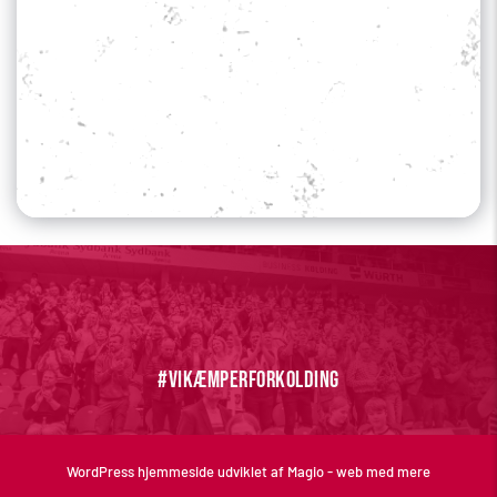
Sociale medier
Din profil
#vikæmperforkolding
WordPress hjemmeside 
udviklet af Magio - web med mere