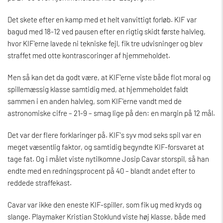
Det skete efter en kamp med et helt vanvittigt forløb. KIF var
bagud med 18-12 ved pausen efter en rigtig skidt første halvleg,
hvor KIF'erne lavede ni tekniske fejl, fik tre udvisninger og blev
straffet med otte kontrascoringer af hjemmeholdet.
Men så kan det da godt være, at KIF'erne viste både flot moral og
spillemæssig klasse samtidig med, at hjemmeholdet faldt
sammen i en anden halvleg, som KIF'erne vandt med de
astronomiske cifre – 21-9 – smag lige på den: en margin på 12 mål.
Det var der flere forklaringer på. KIF's syv mod seks spil var en
meget væsentlig faktor, og samtidig begyndte KIF-forsvaret at
tage fat. Og i målet viste nytilkomne Josip Cavar storspil, så han
endte med en redningsprocent på 40 – blandt andet efter to
reddede straffekast.
Cavar var ikke den eneste KIF-spiller, som fik ug med kryds og
slange. Playmaker Kristian Stoklund viste høj klasse, både med