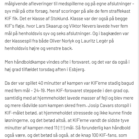
målgivende afleveringer til medspillerne og på egne afslutninger –
syv mål på otte forsøg, heraf scoringer på alle de fem straffekast
KIF fik. Det er klasse af Stoklund. Klasse var der også på begge
KIF's fløje, hvor Lars Skaarup og Viktor Nevers lavede hver fem
mål på henholdsvis syv og seks afslutninger. Og i bagkæden var
der klassespil fra både Oliver Norlyk og Lauritz Legér på
henholdsvis højre og venstre back.
Men håndboldkampe vindes ofte i forsvaret, og det var da også i
høj grad tilfældet torsdag aften i Esbjerg.
Da der var spillet 40 minutter af kampen var KIF'erne stadig bagud
med fem mål – 24-19. Men KIF-forsvaret steppede i den grad op,
samtidig med at hjemmeholdet lavede masser af fejl og blev mere
og mere rådvilde som kampen skred frem. Josip Cavars storspil i
KIF-målet betød, at hjemmeholdet stressede og ikke kunne finde
løsningerne, og det betød altså, at KIF'erne vandt de sidste tyve
minutter af kampen med 11 (!!!) mål. Så forunderlig kan håndbold
også være, og det betød så også, at de knap 100 KIF-fans, som