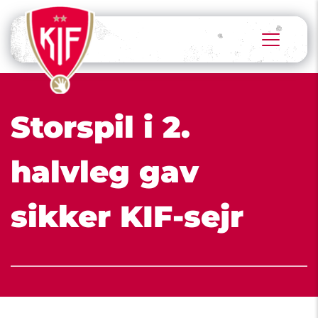
Storspil i 2. 
halvleg gav 
sikker KIF-sejr