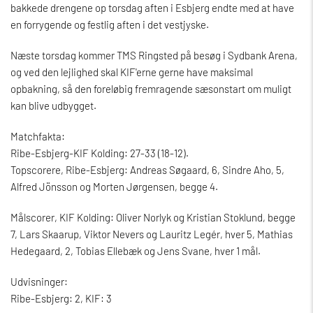
bakkede drengene op torsdag aften i Esbjerg endte med at have
en forrygende og festlig aften i det vestjyske.
Næste torsdag kommer TMS Ringsted på besøg i Sydbank Arena,
og ved den lejlighed skal KIF'erne gerne have maksimal
opbakning, så den foreløbig fremragende sæsonstart om muligt
kan blive udbygget.
Matchfakta:
Ribe-Esbjerg-KIF Kolding: 27-33 (18-12).
Topscorere, Ribe-Esbjerg: Andreas Søgaard, 6, Sindre Aho, 5,
Alfred Jönsson og Morten Jørgensen, begge 4.
Målscorer, KIF Kolding: Oliver Norlyk og Kristian Stoklund, begge
7, Lars Skaarup, Viktor Nevers og Lauritz Legér, hver 5, Mathias
Hedegaard, 2, Tobias Ellebæk og Jens Svane, hver 1 mål.
Udvisninger:
Ribe-Esbjerg: 2, KIF: 3