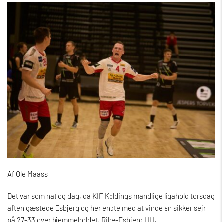
Af Ole Maass
Det var som nat og dag, da KIF Koldings mandlige ligahold torsdag
aften gæstede Esbjerg og her endte med at vinde en sikker sejr
på 27-33 over hjemmeholdet, Ribe-Esbjerg HH.