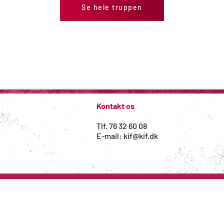
Se hele truppen
Kontakt os
Tlf. 76 32 60 08
#vikæmperforkolding
E-mail: kif@kif.dk
WordPress hjemmeside 
udviklet af Magio - web med mere