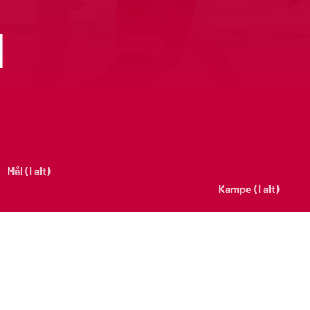
h
Mål (I alt)
Kampe (I alt)