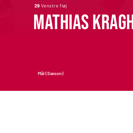
29
Venstre fløj
Mathias Krag
Mål (Sæson)