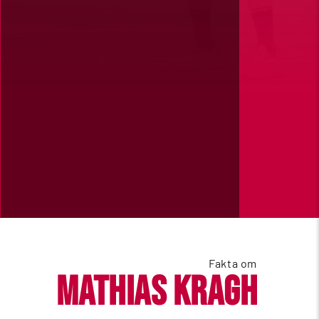
Fakta om
Mathias Kragh