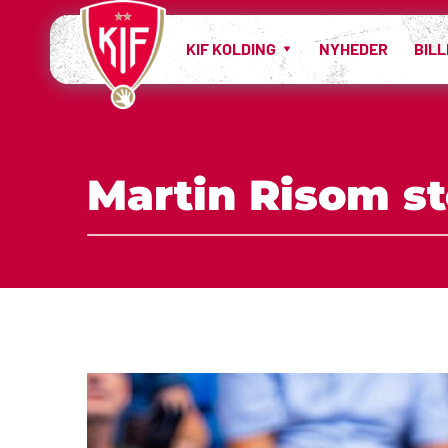
KIF KOLDING
NYHEDER
BIL
Martin Risom st