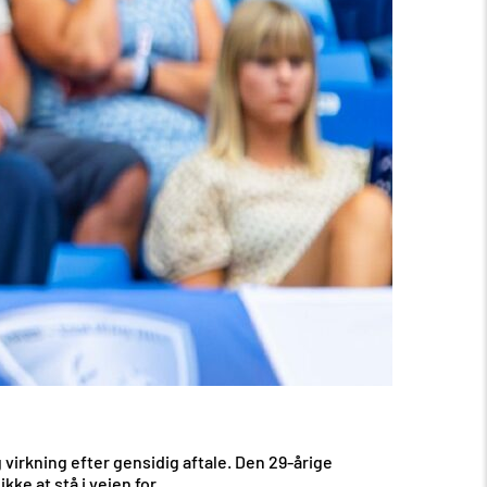
g virkning efter gensidig aftale. Den 29-årige
kke at stå i vejen for.