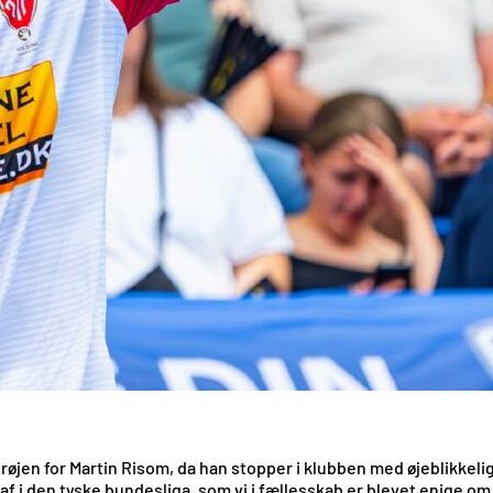
 trøjen for Martin Risom, da han stopper i klubben med øjeblikkeli
af i den tyske bundesliga, som vi i fællesskab er blevet enige om i