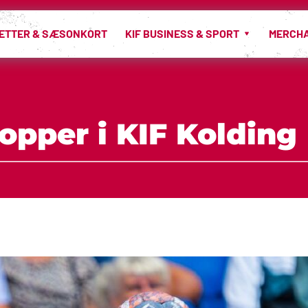
LETTER & SÆSONKORT
KIF BUSINESS & SPORT
MERCH
opper i KIF Kolding