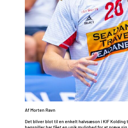
Af Morten Ravn
Det bliver blot til en enkelt halvsæson i KIF Kolding
bagspiller har fået en unik mulighed for at prøve sig 