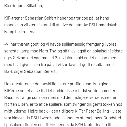
Bjerringbro-Silkeborg.
KIF-træner Sebastian Seifert håber og tror dog på, at hans
mandskab vil være i stand til at give det stærke BSH-mandskab
kamp til stregen.
-Vi har trænet godt, og vi havde spillemæssig fremgang i vores
seneste kamp mod Mors-Thy, og så fik vi også en pokalsejr i sidste
uge. Selvom det var imod et 2. divisionshold er det alt sammen
med til at give os en tro på, at vi kan lave et godt resultat mod
BSH, siger Sebastian Seifert.
Hos gæsterne er der adskillige store profiler, som kan give
KIF'erne noget at se til. Det gælder ikke mindst verdensmester
Rasmus Lauge som sammen med den tidligere verdensmester,
Morten Olsen, er to af de spillere, som svinger dirigentstokken hos
midtjyderne. Højre back – den tidligere KIF'er Peter Balling – viste
stor klasse, da BSH i weekenden vandt en storsejr over Grindsted
i pokalsemifinalen og efterfølgende, da BSH tabte finalen til