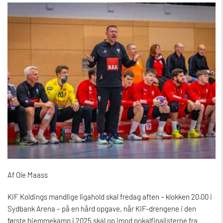
Af Ole Maass
KIF Koldings mandlige ligahold skal fredag aften – klokken 20.00 i
Sydbank Arena – på en hård opgave, når KIF-drengene i den
første hjemmekamp i 2025 skal op imod pokalfinalisterne fra