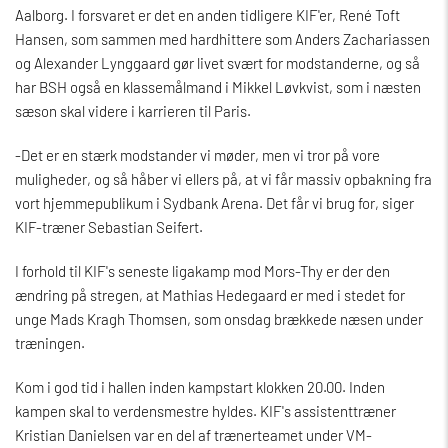
Aalborg. I forsvaret er det en anden tidligere KIF'er, René Toft
Hansen, som sammen med hardhittere som Anders Zachariassen
og Alexander Lynggaard gør livet svært for modstanderne, og så
har BSH også en klassemålmand i Mikkel Løvkvist, som i næsten
sæson skal videre i karrieren til Paris.
-Det er en stærk modstander vi møder, men vi tror på vore
muligheder, og så håber vi ellers på, at vi får massiv opbakning fra
vort hjemmepublikum i Sydbank Arena. Det får vi brug for, siger
KIF-træner Sebastian Seifert.
I forhold til KIF's seneste ligakamp mod Mors-Thy er der den
ændring på stregen, at Mathias Hedegaard er med i stedet for
unge Mads Kragh Thomsen, som onsdag brækkede næsen under
træningen.
Kom i god tid i hallen inden kampstart klokken 20.00. Inden
kampen skal to verdensmestre hyldes. KIF's assistenttræner
Kristian Danielsen var en del af trænerteamet under VM-