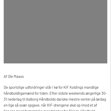
Af Ole Maass
De sportslige udfordringer står i kø for KIF Koldings mandlige
håndboldligamænd for tiden. Efter sidste weekends ærgerlige 30-
31 nederlag til Aalborg Håndbolds danske mestre venter på lørdag
en lige så svær opgave, når KIF-drengene skal op imod et af
ligaens mest formstærke mandskaber fra Skjern Håndbold.