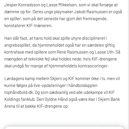
Jesper Konradsson og Lasse Mikkelsen, som vi skal forsøge at
dæmme op for. Deres unge playmaker Jakob Rasmussen er også
en spiller, som på det seneste har gjort det fremragende,
konstaterer KIF-træneren.
Han slår fast, at hans hold skal spille uhyre disciplineret i
angrebsspillet, da hjemmeholdet også har en særdeles giftig
kontrafase med spillere som René Rasmussen og Lasse Uth. Så
mængden af tekniske fejl skal holdes nede, hvis KIF-drengene
skal undgå for mange af hjemmeholdets kontrascoringer.
Lørdagens kamp mellem Skjern og KIF kommer ikke i tv, men vil
kunne følges på live-opdateringer i håndboldapp'en
tophåndbold.dk. Og som sædvanlig ved alle udekampe vil KIF
Koldings fanklub, Den Gyldne Hånd også være klar i Skjern Bank
Arena til at bakke KIF-drengene op.