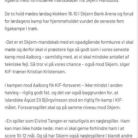
De to hold mødes lørdag klokken 16.10 i Skjern Bank Arena og forud
for lørdagens kamp har hjemmeholdet vundet de seneste fem
ligakampe i træk.
-Det er et Skjern-mandskab med en opadgående formkurve vi skal
møde og derfor skal vi præstere lige så godt som i vores seneste
kamp mod Aalborg – samtidig med, at vi skal mindske antallet af
tekniske fejl. Så tror vi på vores chance – også mod Skjern, siger
KIF-træner Kristian Kristensen.
I kampen mod Aalborg fik KIF-forsvaret – ikke mindst i anden
halvleg – rigtig godt fat, og det var også baggrunden for, at
islandske Ágúst Elí Björgvinsson stod en rigtig fin kamp i KIF-
målet. Forsvarsspillet skal op på samme niveau mod Skjern.
-En spiller som Eivind Tangen er naturligvis en nøglespiller. Ham
kan man ikke holde nede, men vi skal gerne forhindre ham i at
score 10-12 mål. Og så har Skjern også nøglespillere i blandt andre