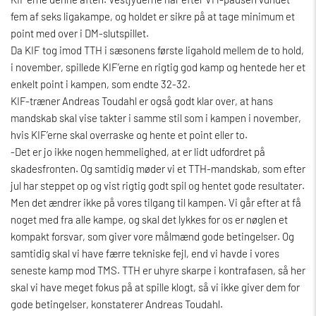
fem af seks ligakampe, og holdet er sikre på at tage minimum et
point med over i DM-slutspillet.
Da KIF tog imod TTH i sæsonens første ligahold mellem de to hold,
i november, spillede KIF’erne en rigtig god kamp og hentede her et
enkelt point i kampen, som endte 32-32.
KIF-træner Andreas Toudahl er også godt klar over, at hans
mandskab skal vise takter i samme stil som i kampen i november,
hvis KIF’erne skal overraske og hente et point eller to.
-Det er jo ikke nogen hemmelighed, at er lidt udfordret på
skadesfronten. Og samtidig møder vi et TTH-mandskab, som efter
jul har steppet op og vist rigtig godt spil og hentet gode resultater.
Men det ændrer ikke på vores tilgang til kampen. Vi går efter at få
noget med fra alle kampe, og skal det lykkes for os er nøglen et
kompakt forsvar, som giver vore målmænd gode betingelser. Og
samtidig skal vi have færre tekniske fejl, end vi havde i vores
seneste kamp mod TMS. TTH er uhyre skarpe i kontrafasen, så her
skal vi have meget fokus på at spille klogt, så vi ikke giver dem for
gode betingelser, konstaterer Andreas Toudahl.