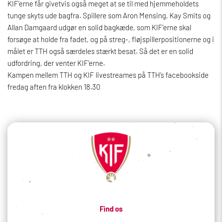
KIF’erne får givetvis også meget at se til med hjemmeholdets
tunge skyts ude bagfra. Spillere som Aron Mensing, Kay Smits og
Allan Damgaard udgør en solid bagkæde, som KIF’erne skal
forsøge at holde fra fadet, og på streg-, fløjspillerpositionerne og i
målet er TTH også særdeles stærkt besat. Så det er en solid
udfordring, der venter KIF’erne.
Kampen mellem TTH og KIF livestreames på TTH’s facebookside
fredag aften fra klokken 18.30
Find os