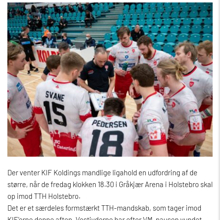
Der venter KIF Koldings mandlige ligahold en udfordring af de
større, når de fredag klokken 18.30 i Gråkjær Arena i Holstebro skal
op imod TTH Holstebro.
Det er et særdeles formstærkt TTH-mandskab, som tager imod
KIF’erne denne aften. Vestjyderne har efter VM-pausen vundet