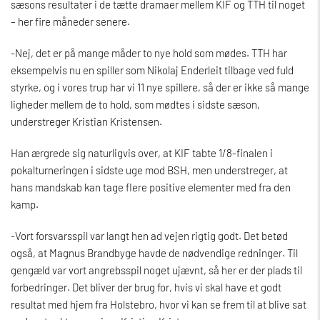
sæsons resultater i de tætte dramaer mellem KIF og TTH til noget
– her fire måneder senere.
-Nej, det er på mange måder to nye hold som mødes. TTH har
eksempelvis nu en spiller som Nikolaj Enderleit tilbage ved fuld
styrke, og i vores trup har vi 11 nye spillere, så der er ikke så mange
ligheder mellem de to hold, som mødtes i sidste sæson,
understreger Kristian Kristensen.
Han ærgrede sig naturligvis over, at KIF tabte 1/8-finalen i
pokalturneringen i sidste uge mod BSH, men understreger, at
hans mandskab kan tage flere positive elementer med fra den
kamp.
-Vort forsvarsspil var langt hen ad vejen rigtig godt. Det betød
også, at Magnus Brandbyge havde de nødvendige redninger. Til
gengæld var vort angrebsspil noget ujævnt, så her er der plads til
forbedringer. Det bliver der brug for, hvis vi skal have et godt
resultat med hjem fra Holstebro, hvor vi kan se frem til at blive sat