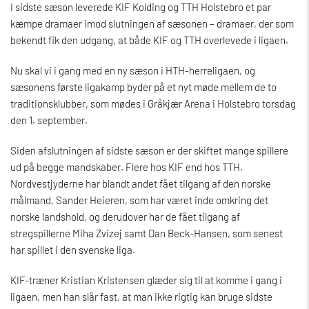
I sidste sæson leverede KIF Kolding og TTH Holstebro et par
kæmpe dramaer imod slutningen af sæsonen – dramaer, der som
bekendt fik den udgang, at både KIF og TTH overlevede i ligaen.
Nu skal vi i gang med en ny sæson i HTH-herreligaen, og
sæsonens første ligakamp byder på et nyt møde mellem de to
traditionsklubber, som mødes i Gråkjær Arena i Holstebro torsdag
den 1. september.
Siden afslutningen af sidste sæson er der skiftet mange spillere
ud på begge mandskaber. Flere hos KIF end hos TTH.
Nordvestjyderne har blandt andet fået tilgang af den norske
målmand, Sander Heieren, som har været inde omkring det
norske landshold, og derudover har de fået tilgang af
stregspillerne Miha Zvizej samt Dan Beck-Hansen, som senest
har spillet i den svenske liga.
KIF-træner Kristian Kristensen glæder sig til at komme i gang i
ligaen, men han slår fast, at man ikke rigtig kan bruge sidste