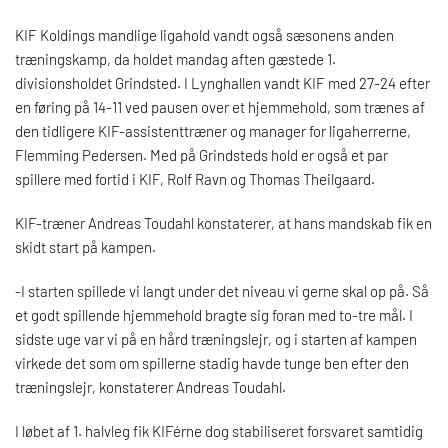
KIF Koldings mandlige ligahold vandt også sæsonens anden
træningskamp, da holdet mandag aften gæstede 1.
divisionsholdet Grindsted. I Lynghallen vandt KIF med 27-24 efter
en føring på 14-11 ved pausen over et hjemmehold, som trænes af
den tidligere KIF-assistenttræner og manager for ligaherrerne,
Flemming Pedersen. Med på Grindsteds hold er også et par
spillere med fortid i KIF, Rolf Ravn og Thomas Theilgaard.
KIF-træner Andreas Toudahl konstaterer, at hans mandskab fik en
skidt start på kampen.
-I starten spillede vi langt under det niveau vi gerne skal op på. Så
et godt spillende hjemmehold bragte sig foran med to-tre mål. I
sidste uge var vi på en hård træningslejr, og i starten af kampen
virkede det som om spillerne stadig havde tunge ben efter den
træningslejr, konstaterer Andreas Toudahl.
I løbet af 1. halvleg fik KIFérne dog stabiliseret forsvaret samtidig