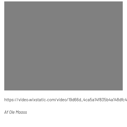
https://video.wixstatic.com/video/19d66d_4ca5a14f835b4a148df
Af Ole Maass