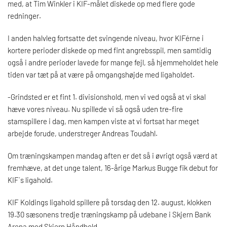
med, at Tim Winkler i KIF-målet diskede op med flere gode
redninger.
I anden halvleg fortsatte det svingende niveau, hvor KIFérne i
kortere perioder diskede op med fint angrebsspil, men samtidig
også i andre perioder lavede for mange fejl, så hjemmeholdet hele
tiden var tæt på at være på omgangshøjde med ligaholdet.
-Grindsted er et fint 1. divisionshold, men vi ved også at vi skal
hæve vores niveau. Nu spillede vi så også uden tre-fire
stamspillere i dag, men kampen viste at vi fortsat har meget
arbejde forude, understreger Andreas Toudahl.
Om træningskampen mandag aften er det så i øvrigt også værd at
fremhæve, at det unge talent, 16-årige Markus Bugge fik debut for
KIF´s ligahold.
KIF Koldings ligahold spillere på torsdag den 12. august, klokken
19.30 sæsonens tredje træningskamp på udebane i Skjern Bank
Arena mod Skjern Håndbold.