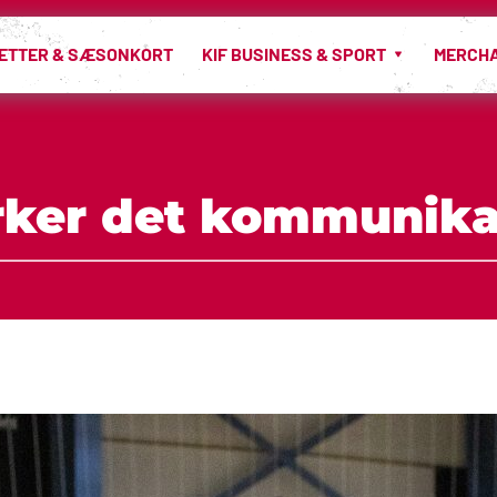
LETTER & SÆSONKORT
KIF BUSINESS & SPORT
MERCH
yrker det kommunika