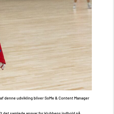
 af denne udvikling bliver SoMe & Content Manager
ft det samlede ansvar for klubbens indhold på