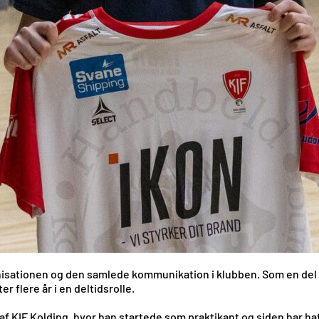
anisationen og den samlede kommunikation i klubben. Som en del
r flere år i en deltidsrolle.
f KIF Kolding, hvor han startede som praktikant og siden har ha