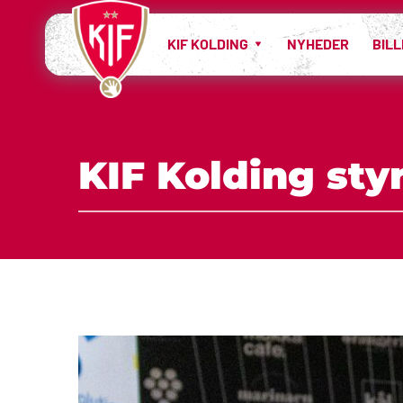
KIF KOLDING
NYHEDER
BIL
KIF Kolding st