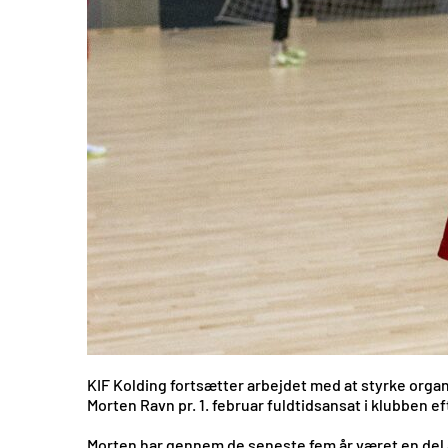
KIF Kolding fortsætter arbejdet med at styrke org
Morten Ravn pr. 1. februar fuldtidsansat i klubben efte
Morten har gennem de seneste fem år været en del a