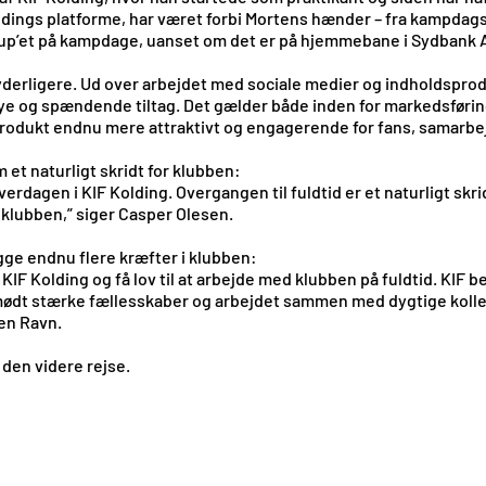
Koldings platforme, har været forbi Mortens hænder – fra kampdags
tup’et på kampdage, uanset om det er på hjemmebane i Sydbank A
derligere. Ud over arbejdet med sociale medier og indholdspr
 nye og spændende tiltag. Det gælder både inden for markedsføri
produkt endnu mere attraktivt og engagerende for fans, samarbe
et naturligt skridt for klubben:
verdagen i KIF Kolding. Overgangen til fuldtid er et naturligt skr
klubben,” siger Casper Olesen.
ge endnu flere kræfter i klubben:
i KIF Kolding og få lov til at arbejde med klubben på fuldtid. KI
 mødt stærke fællesskaber og arbejdet sammen med dygtige kollege
ten Ravn.
 den videre rejse.