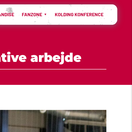
ANDISE
FANZONE
KOLDING KONFERENCE
tive arbejde