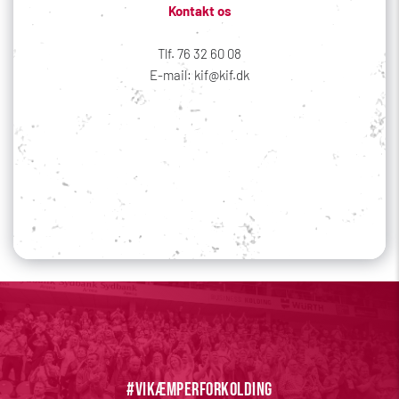
Kontakt os
Tlf. 76 32 60 08
E-mail: kif@kif.dk
Sociale medier
Din profil
#vikæmperforkolding