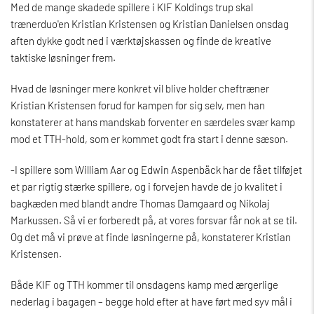
Med de mange skadede spillere i KIF Koldings trup skal
trænerduo'en Kristian Kristensen og Kristian Danielsen onsdag
aften dykke godt ned i værktøjskassen og finde de kreative
taktiske løsninger frem.
Hvad de løsninger mere konkret vil blive holder cheftræner
Kristian Kristensen forud for kampen for sig selv, men han
konstaterer at hans mandskab forventer en særdeles svær kamp
mod et TTH-hold, som er kommet godt fra start i denne sæson.
-I spillere som William Aar og Edwin Aspenbäck har de fået tilføjet
et par rigtig stærke spillere, og i forvejen havde de jo kvalitet i
bagkæden med blandt andre Thomas Damgaard og Nikolaj
Markussen. Så vi er forberedt på, at vores forsvar får nok at se til.
Og det må vi prøve at finde løsningerne på, konstaterer Kristian
Kristensen.
Både KIF og TTH kommer til onsdagens kamp med ærgerlige
nederlag i bagagen – begge hold efter at have ført med syv mål i