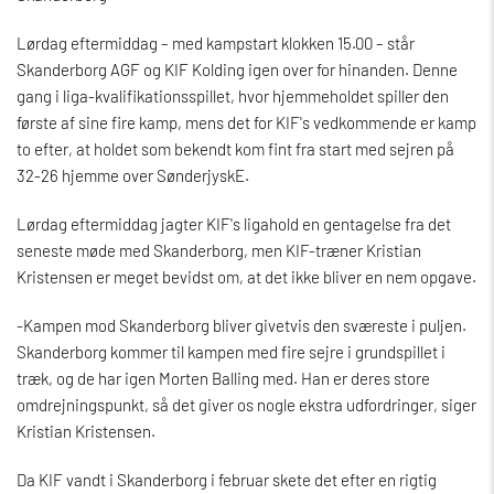
Lørdag eftermiddag – med kampstart klokken 15.00 – står
Skanderborg AGF og KIF Kolding igen over for hinanden. Denne
gang i liga-kvalifikationsspillet, hvor hjemmeholdet spiller den
første af sine fire kamp, mens det for KIF's vedkommende er kamp
to efter, at holdet som bekendt kom fint fra start med sejren på
32-26 hjemme over SønderjyskE.
Lørdag eftermiddag jagter KIF's ligahold en gentagelse fra det
seneste møde med Skanderborg, men KIF-træner Kristian
Kristensen er meget bevidst om, at det ikke bliver en nem opgave.
-Kampen mod Skanderborg bliver givetvis den sværeste i puljen.
Skanderborg kommer til kampen med fire sejre i grundspillet i
træk, og de har igen Morten Balling med. Han er deres store
omdrejningspunkt, så det giver os nogle ekstra udfordringer, siger
Kristian Kristensen.
Da KIF vandt i Skanderborg i februar skete det efter en rigtig