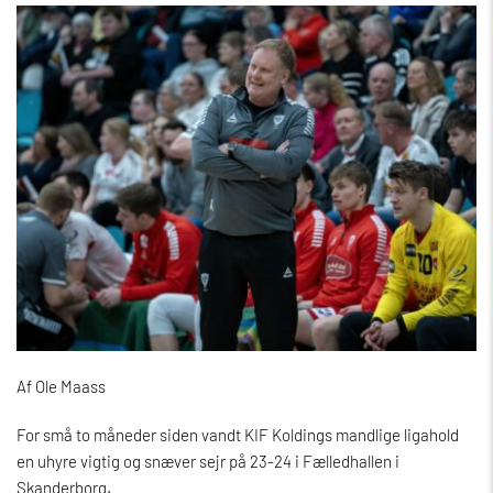
Af Ole Maass
For små to måneder siden vandt KIF Koldings mandlige ligahold
en uhyre vigtig og snæver sejr på 23-24 i Fælledhallen i
Skanderborg.