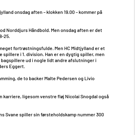
dtjylland onsdag aften – klokken 19.00 – kommer på
 mod Norddjurs Håndbold. Men onsdag aften er det
8-25.
 meget fortrøstningsfulde. Men HC Midtjylland er et
illere i 1. division. Han er en dygtig spiller, men
bagspillere ud i nogle lidt andre afslutninger i
nders Eggert.
amming, de to backer Malte Pedersen og Livio
n karriere, ligesom venstre fløj Nicolai Snogdal også
Jens Svane spiller sin førsteholdskamp nummer 300