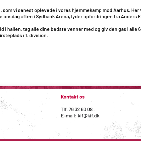
ning, som vi senest oplevede i vores hjemmekamp mod Aarhus. Her v
se onsdag aften i Sydbank Arena, lyder opfordringen fra Anders 
d i hallen, tag alle dine bedste venner med og giv den gas i alle
rsteplads i 1. division.
Kontakt os
Tlf. 76 32 60 08
#vikæmperforkolding
E-mail: kif@kif.dk
WordPress hjemmeside 
udviklet af Magio - web med mere