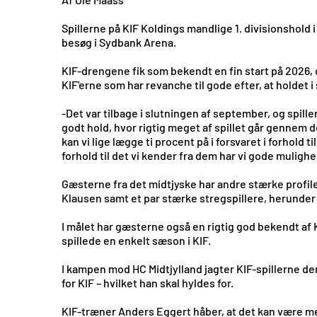
Spillerne på KIF Koldings mandlige 1. divisionshold 
besøg i Sydbank Arena.
KIF-drengene fik som bekendt en fin start på 2026,
KIF'erne som har revanche til gode efter, at holdet
-Det var tilbage i slutningen af september, og spill
godt hold, hvor rigtig meget af spillet går gennem d
kan vi lige lægge ti procent på i forsvaret i forhold
forhold til det vi kender fra dem har vi gode mulighe
Gæsterne fra det midtjyske har andre stærke profil
Klausen samt et par stærke stregspillere, herunder
I målet har gæsterne også en rigtig god bekendt af K
spillede en enkelt sæson i KIF.
I kampen mod HC Midtjylland jagter KIF-spillerne d
for KIF – hvilket han skal hyldes for.
KIF-træner Anders Eggert håber, at det kan være med