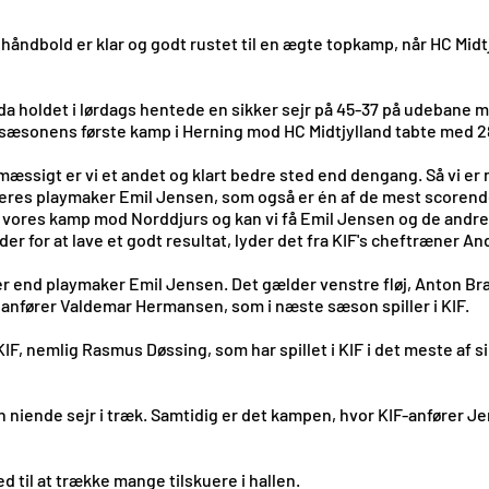
i håndbold er klar og godt rustet til en ægte topkamp, når HC Mi
 da holdet i lørdags hentede en sikker sejr på 45-37 på udebane
 i sæsonens første kamp i Herning mod HC Midtjylland tabte med 2
emæssigt er vi et andet og klart bedre sted end dengang. Så vi er
eres playmaker Emil Jensen, som også er én af de mest scorende sp
 til vores kamp mod Norddjurs og kan vi få Emil Jensen og de andre 
der for at lave et godt resultat, lyder det fra KIF's cheftræner A
er end playmaker Emil Jensen. Det gælder venstre fløj, Anton Br
 anfører Valdemar Hermansen, som i næste sæson spiller i KIF.
IF, nemlig Rasmus Døssing, som har spillet i KIF i det meste af si
en niende sejr i træk. Samtidig er det kampen, hvor KIF-anfører 
 til at trække mange tilskuere i hallen.