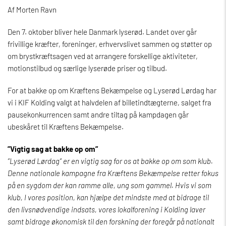
Af Morten Ravn
Den 7. oktober bliver hele Danmark lyserød. Landet over går
frivillige kræfter, foreninger, erhvervslivet sammen og støtter op
om brystkræftsagen ved at arrangere forskellige aktiviteter,
motionstilbud og særlige lyserøde priser og tilbud.
For at bakke op om Kræftens Bekæmpelse og Lyserød Lørdag har
vi i KIF Kolding valgt at halvdelen af billetindtægterne, salget fra
pausekonkurrencen samt andre tiltag på kampdagen går
ubeskåret til Kræftens Bekæmpelse.
”Vigtig sag at bakke op om”
”Lyserød Lørdag” er en vigtig sag for os at bakke op om som klub.
Denne nationale kampagne fra Kræftens Bekæmpelse retter fokus
på en sygdom der kan ramme alle, ung som gammel. Hvis vi som
klub, I vores position, kan hjælpe det mindste med at bidrage til
den livsnødvendige indsats, vores lokalforening i Kolding laver
samt bidrage økonomisk til den forskning der foregår på nationalt