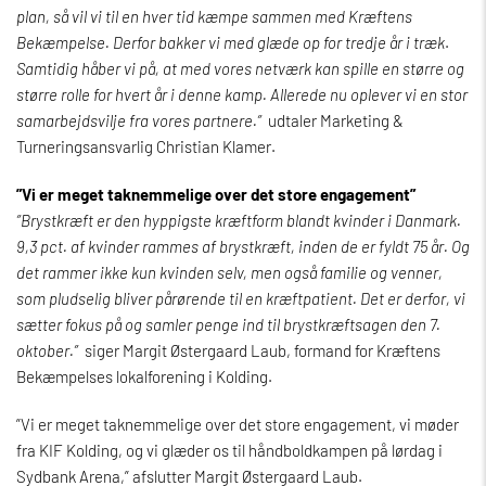
plan, så vil vi til en hver tid kæmpe sammen med Kræftens
Bekæmpelse. Derfor bakker vi med glæde op for tredje år i træk
.
Samtidig håber vi på, at med vores netværk kan spille en større og
større rolle for hvert år i denne kamp. Allerede nu oplever vi en stor
samarbejdsvilje fra vores partnere.”
udtaler Marketing &
Turneringsansvarlig Christian Klamer.
”Vi er meget taknemmelige over det store engagement”
”Brystkræft er den hyppigste kræftform blandt kvinder i Danmark.
9,3 pct. af kvinder rammes af brystkræft, inden de er fyldt 75 år. Og
det rammer ikke kun kvinden selv, men også familie og venner,
som pludselig bliver pårørende til en kræftpatient. Det er derfor, vi
sætter fokus på og samler penge ind til brystkræftsagen den 7.
oktober.”
siger Margit Østergaard Laub, formand for Kræftens
Bekæmpelses lokalforening i Kolding.
”Vi er meget taknemmelige over det store engagement, vi møder
fra KIF Kolding, og vi glæder os til håndboldkampen på lørdag i
Sydbank Arena,” afslutter Margit Østergaard Laub.