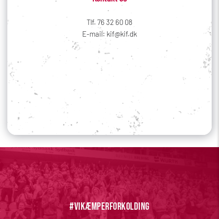
Tlf. 76 32 60 08
E-mail: kif@kif.dk
Sociale medier
Din profil
#vikæmperforkolding