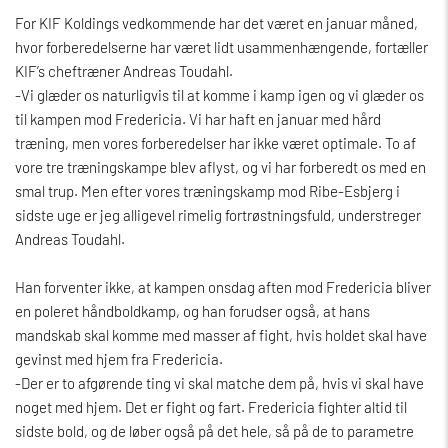
For KIF Koldings vedkommende har det været en januar måned,
hvor forberedelserne har været lidt usammenhængende, fortæller
KIF’s cheftræner Andreas Toudahl.
-Vi glæder os naturligvis til at komme i kamp igen og vi glæder os
til kampen mod Fredericia. Vi har haft en januar med hård
træning, men vores forberedelser har ikke været optimale. To af
vore tre træningskampe blev aflyst, og vi har forberedt os med en
smal trup. Men efter vores træningskamp mod Ribe-Esbjerg i
sidste uge er jeg alligevel rimelig fortrøstningsfuld, understreger
Andreas Toudahl.
Han forventer ikke, at kampen onsdag aften mod Fredericia bliver
en poleret håndboldkamp, og han forudser også, at hans
mandskab skal komme med masser af fight, hvis holdet skal have
gevinst med hjem fra Fredericia.
-Der er to afgørende ting vi skal matche dem på, hvis vi skal have
noget med hjem. Det er fight og fart. Fredericia fighter altid til
sidste bold, og de løber også på det hele, så på de to parametre