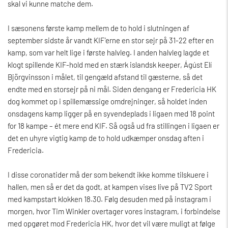
skal vi kunne matche dem.
I sæsonens første kamp mellem de to hold i slutningen af
september sidste år vandt KIF’erne en stor sejr på 31-22 efter en
kamp, som var helt lige i første halvleg. I anden halvleg lagde et
klogt spillende KIF-hold med en stærk islandsk keeper, Ágúst Elí
Björgvinsson i målet, til gengæld afstand til gæsterne, så det
endte med en storsejr på ni mål. Siden dengang er Fredericia HK
dog kommet op i spillemæssige omdrejninger, så holdet inden
onsdagens kamp ligger på en syvendeplads i ligaen med 18 point
for 18 kampe – ét mere end KIF. Så også ud fra stillingen i ligaen er
det en uhyre vigtig kamp de to hold udkæmper onsdag aften i
Fredericia.
I disse coronatider må der som bekendt ikke komme tilskuere i
hallen, men så er det da godt, at kampen vises live på TV2 Sport
med kampstart klokken 18.30. Følg desuden med på instagram i
morgen, hvor Tim Winkler overtager vores instagram, i forbindelse
med opgøret mod Fredericia HK, hvor det vil være muligt at følge