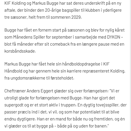
KIF Kolding og Markus Bugge har sat deres underskrift på en ny
aftale, der binder den 20-årige bagspiller til klubben i yderligere
tre sæsoner, helt frem til sommeren 2029.
Bugge har fået en fornem start på sæsonen og blev for nylig kåret
som Månedens Spiller for september i samarbejde med DYKON –
blot få måneder efter sit comeback fra en længere pause med en
korsbåndsskade.
Markus Bugge har fået hele sin håndboldopdragelse i KIF
Håndbold og har gennem hele sin karriere repræsenteret Kolding,
fra ungdomsrækkerne til førsteholdet.
Cheftræner Anders Eggert glæder sig over forlængelsen: “Vi er
utroligt glade for forlængelsen med Bugge. Han har gjort det
supergodt og er et stort aktiv i truppen. En dygtig tovejsspiller, der
passer præcis ind i det, vi vil, og som har potentialet til at blive
endnu dygtigere. Han er en mand for både nu og fremtiden, og én
vi glæder os til at bygge på – både på og uden for banen.”