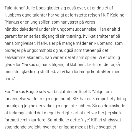
Talentchef Julie Loop glæder sig også over, at endnu et af
klubbens egne talenter har valgt at fortsætte rejsen i KIF Kolding:
“Markus er en ung spiller, som har været på vores
håndboldakademi under sin ungdomsuddannelse. Han er altid
garant for en seriøs tilgang til sin træning, hvilket smitter af på
hans omgivelser. Markus er på mange måder en klubmand, som
bidrager på ungdomshold og nu også som træner på det
selvsamme akademi, han var en del af som spiller. Vi er utrolig
glade for Markus og hans tilgang til klubben. Derfor er det også
med stor glæde og stolthed, at vi kan forlænge kontrakten med
ham.”
For Markus Bugge selv var beslutningen ligetil: “Valget om
forlængelse var for mig meget nemt. KIF har en kæmpe betydning
for mig og jeg holder virkelig meget af klubben. Så da de ønskede
at forlænge, stod det meget hurtigt klart at det var her jeg skulle
fortsætte min karriere. Samtidig er dette “nye” KIF et sindssygt
spændende projekt, hvor der er igang med at blive bygget et