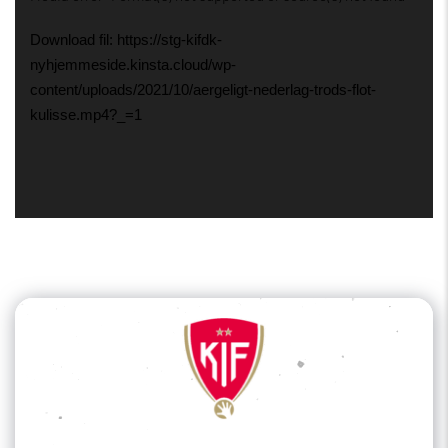
Download fil: https://stg-kifdk-
nyhjemmeside.kinsta.cloud/wp-
content/uploads/2021/10/aergeligt-nederlag-trods-flot-
kulisse.mp4?_=1